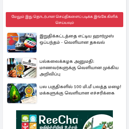
மேலும் இது தொடர்பான செய்திகளைப் படிக்க இங்கே கிளிக்
செய்யவும்
இறுதிக்கட்டத்தை எட்டிய ஹார்முஸ்
ஒப்பந்தம் - வெளியான தகவல்
பல்கலைக்கழக அனுமதி:
மாணவர்களுக்கு வெளியான முக்கிய
அறிவிப்பு
பல பகுதிகளில் 100 மி.மீ பலத்த மழை!
மக்களுக்கு வெளியான எச்சரிக்கை