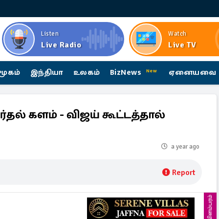
Listen
Watch
Live Radio
Live TV
மூகம்
இந்தியா
உலகம்
BizNews
ஏனையவை
New
தல் களம் - விஜய் கூட்டத்தால்
a year ago
Report
விளம்பரம்