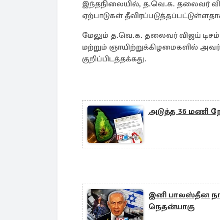
இந்தநிலையில், த.வெ.க. தலைவர் விஜ
ஏற்பாடுகள் தீவிரப்படுத்தப்பட்டுள்
மேலும் த.வெ.க. தலைவர் விஜய் டிசம
மற்றும் ஞாயிற்றுக்கிழமைகளில் அவர
குறிப்பிடத்தக்கது.
அடுத்த 36 மணி நே
இனி பாலஸ்தீன நாட
நெதன்யாகு