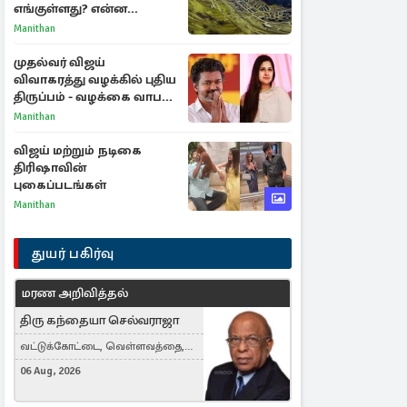
எங்குள்ளது? என்ன
காரணம் தெரியுமா?
Manithan
முதல்வர் விஜய்
விவாகரத்து வழக்கில் புதிய
திருப்பம் - வழக்கை வாபஸ்
பெற்ற சங்கீதா!
Manithan
விஜய் மற்றும் நடிகை
திரிஷாவின்
புகைப்படங்கள்
Manithan
துயர் பகிர்வு
மரண அறிவித்தல்
திரு கந்தையா செல்வராஜா
வட்டுக்கோட்டை, வெள்ளவத்தை,
Toronto, Canada
06 Aug, 2026