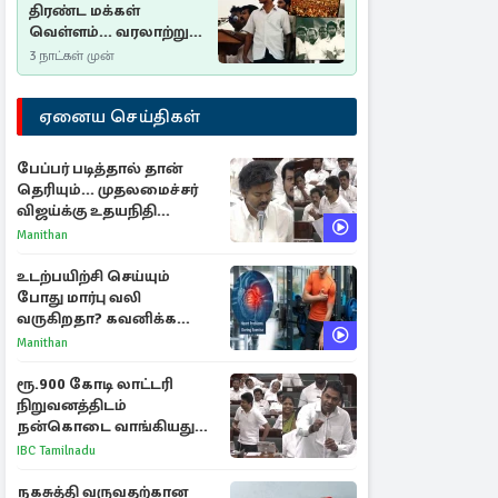
திரண்ட மக்கள்
வெள்ளம்... வரலாற்றுச்
சிறப்புமிக்க சுதுமலைப்
3 நாட்கள் முன்
பிரகடனம்…
ஏனைய செய்திகள்
பேப்பர் படித்தால் தான்
தெரியும்... முதலமைச்சர்
விஜய்க்கு உதயநிதி
ஸ்டாலின் பதிலடி
Manithan
உடற்பயிற்சி செய்யும்
போது மார்பு வலி
வருகிறதா? கவனிக்க
வேண்டிய எச்சரிக்கை
Manithan
அறிகுறிகள்
ரூ.900 கோடி லாட்டரி
நிறுவனத்திடம்
நன்கொடை வாங்கியது
ஏன்? உதயநிதி - ஆதவ்
IBC Tamilnadu
விவாதம்
நகசுத்தி வருவதற்கான