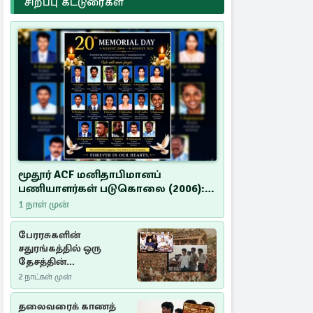
சிறப்பு கட்டுரைகள்
மூதூர் ACF மனிதாபிமானப்
பணியாளர்கள் படுகொலை (2006):
20 ஆண்டுகளாகியும் நீதி
1 நாள் முன்
மறுக்கப்பட்ட மனிதாபிமானப்
பேரவலம்
பேரரசுகளின்
சதுரங்கத்தில் ஒரு
தேசத்தின்
தீர்க்கதரிசனம் :
2 நாட்கள் முன்
சுதுமலை பிரகடனம்
ஒரு வரலாற்றுப் பாடம்
தலைவரைக் காணத்