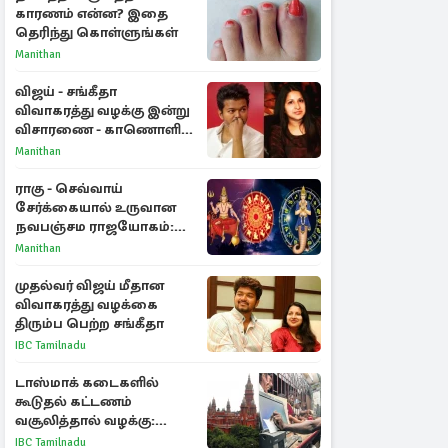
காரணம் என்ன? இதை
தெரிந்து கொள்ளுங்கள்
Manithan
விஜய் - சங்கீதா
விவாகரத்து வழக்கு இன்று
விசாரணை - காணொளி
மூலம் ஆஜராக வாய்ப்பு
Manithan
ராகு - செவ்வாய்
சேர்க்கையால் உருவான
நவபஞ்சம ராஜயோகம்:
அதிர்ஷ்டம் பெறும் 3
Manithan
ராசிகள்!
முதல்வர் விஜய் மீதான
விவாகரத்து வழக்கை
திரும்ப பெற்ற சங்கீதா
IBC Tamilnadu
டாஸ்மாக் கடைகளில்
கூடுதல் கட்டணம்
வசூலித்தால் வழக்கு:
சென்னை உயர்நீதிமன்றம்
IBC Tamilnadu