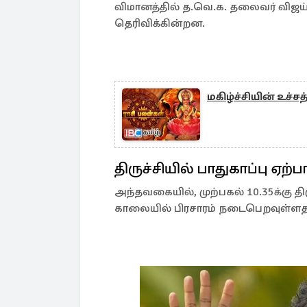
விமானத்தில் த.வெ.க. தலைவர் விஜய் 
தெரிவிக்கின்றன.
மகிழ்ச்சியின் உச்ச
திருச்சியில் பாதுகாப்பு ஏற்ப
அந்தவகையில், முற்பகல் 10.35க்கு திர
காலையில் பிரசாரம் நடைபெறவுள்ளதா