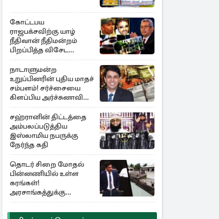
கோட்டபய
ராஜபக்சவிற்கு யாழ்
நீதிவான் நீதிமன்றம்
பிறப்பித்த விசேட
உத்தரவு!
நாடாளுமன்ற
உறுப்பினரின் புதிய மாதச்
சம்பளம்! சர்ச்சையை
கிளப்பிய அர்ச்சுனாவின்
அறிக்கை
சஹ்ரானின் திட்டத்தை
அம்பலப்படுத்திய
இஸ்லாமிய நபருக்கு
நேர்ந்த கதி
தொடர் சிறை மோதல்
பின்னணியில் உள்ள
கரங்கள்!
அரசாங்கத்துக்கு
கிடைத்த புலனாய்வு
தகவல்