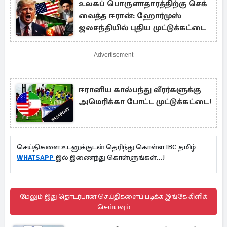
உலகப் பொருளாதாரத்திற்கு செக்
வைத்த ஈரான்: ஹோர்முஸ்
ஜலசந்தியில் புதிய முட்டுக்கட்டை
Advertisement
ஈரானிய கால்பந்து வீரர்களுக்கு
அமெரிக்கா போட்ட முட்டுக்கட்டை!
செய்திகளை உடனுக்குடன் தெரிந்து கொள்ள IBC தமிழ்
WHATSAPP
இல் இணைந்து கொள்ளுங்கள்...!
மேலும் இது தொடர்பான செய்திகளைப் படிக்க இங்கே கிளிக்
செய்யவும்