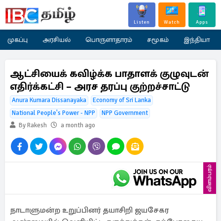
Listen
Watch
Apps
முகப்பு
அரசியல்
பொருளாதாரம்
சமூகம்
இந்தியா
ஆட்சியைக் கவிழ்க்க பாதாளக் குழுவுடன்
எதிர்க்கட்சி – அரச தரப்பு குற்றச்சாட்டு
Anura Kumara Dissanayaka
Economy of Sri Lanka
National People's Power - NPP
NPP Government
By Rakesh
a month ago
விளம்பரம்
நாடாளுமன்ற உறுப்பினர் தயாசிறி ஜயசேகர