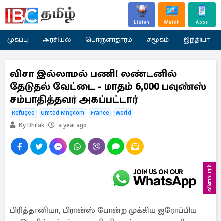
Listen
Watch
Apps
முகப்பு
அரசியல்
பொருளாதாரம்
சமூகம்
இந்தியா
விசா இல்லாமல் பணி! லண்டனில்
தேடுதல் வேட்டை - மாதம் 6,000 பவுண்ஸ்
சம்பாதித்தவர் அகப்பட்டார்
Refugee
United Kingdom
France
World
By Dhilak
a year ago
விளம்பரம்
பிரித்தானியா, பிரான்ஸ் போன்ற முக்கிய ஐரோப்பிய