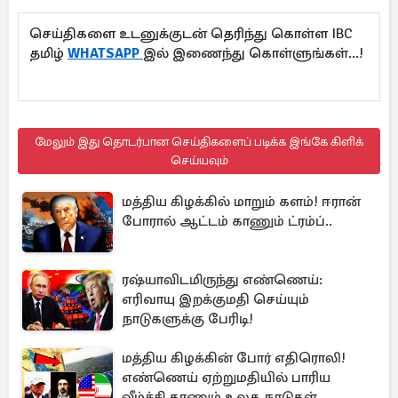
செய்திகளை உடனுக்குடன் தெரிந்து கொள்ள IBC
தமிழ்
WHATSAPP
இல் இணைந்து கொள்ளுங்கள்...!
மேலும் இது தொடர்பான செய்திகளைப் படிக்க இங்கே கிளிக்
செய்யவும்
மத்திய கிழக்கில் மாறும் களம்! ஈரான்
போரால் ஆட்டம் காணும் ட்ரம்ப்..
ரஷ்யாவிடமிருந்து எண்ணெய்:
எரிவாயு இறக்குமதி செய்யும்
நாடுகளுக்கு பேரிடி!
மத்திய கிழக்கின் போர் எதிரொலி!
எண்ணெய் ஏற்றுமதியில் பாரிய
வீழ்ச்சி காணும் உலக நாடுகள்