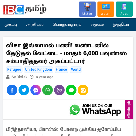
Listen
Watch
Apps
முகப்பு
அரசியல்
பொருளாதாரம்
சமூகம்
இந்தியா
விசா இல்லாமல் பணி! லண்டனில்
தேடுதல் வேட்டை - மாதம் 6,000 பவுண்ஸ்
சம்பாதித்தவர் அகப்பட்டார்
Refugee
United Kingdom
France
World
By Dhilak
a year ago
விளம்பரம்
பிரித்தானியா, பிரான்ஸ் போன்ற முக்கிய ஐரோப்பிய