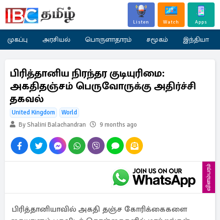
Listen
Watch
Apps
முகப்பு
அரசியல்
பொருளாதாரம்
சமூகம்
இந்தியா
பிரித்தானிய நிரந்தர குடியுரிமை:
அகதிதஞ்சம் பெருவோருக்கு அதிர்ச்சி
தகவல்
United Kingdom
World
By Shalini Balachandran
9 months ago
விளம்பரம்
பிரித்தானியாவில் அகதி தஞ்ச கோரிக்கைகளை