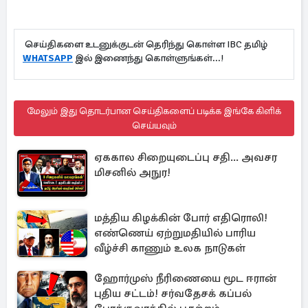
செய்திகளை உடனுக்குடன் தெரிந்து கொள்ள IBC தமிழ்
WHATSAPP
இல் இணைந்து கொள்ளுங்கள்...!
மேலும் இது தொடர்பான செய்திகளைப் படிக்க இங்கே கிளிக்
செய்யவும்
ஏககால சிறையுடைப்பு சதி... அவசர
மிசனில் அநுர!
மத்திய கிழக்கின் போர் எதிரொலி!
எண்ணெய் ஏற்றுமதியில் பாரிய
வீழ்ச்சி காணும் உலக நாடுகள்
ஹோர்முஸ் நீரிணையை மூட ஈரான்
புதிய சட்டம்! சர்வதேசக் கப்பல்