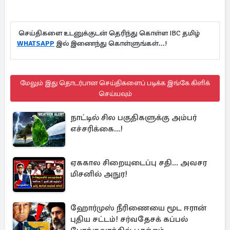
செய்திகளை உடனுக்குடன் தெரிந்து கொள்ள IBC தமிழ்
WHATSAPP
இல் இணைந்து கொள்ளுங்கள்...!
மேலும் இது தொடர்பான செய்திகளைப் படிக்க இங்கே கிளிக்
செய்யவும்
நாட்டில் சில பகுதிகளுக்கு அம்பர்
எச்சரிக்கை...!
ஏககால சிறையுடைப்பு சதி... அவசர
மிசனில் அநுர!
ஹோர்முஸ் நீரிணையை மூட ஈரான்
புதிய சட்டம்! சர்வதேசக் கப்பல்