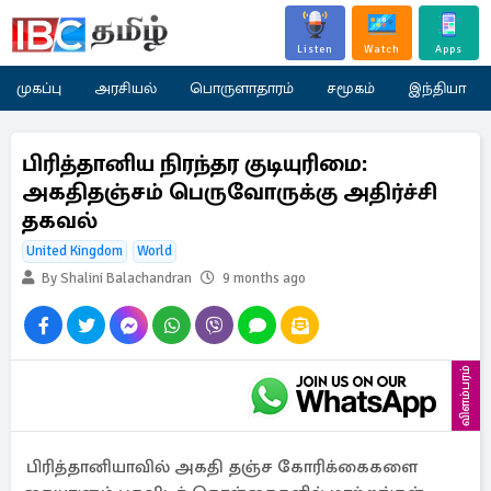
Listen
Watch
Apps
முகப்பு
அரசியல்
பொருளாதாரம்
சமூகம்
இந்தியா
பிரித்தானிய நிரந்தர குடியுரிமை:
அகதிதஞ்சம் பெருவோருக்கு அதிர்ச்சி
தகவல்
United Kingdom
World
By Shalini Balachandran
9 months ago
விளம்பரம்
பிரித்தானியாவில் அகதி தஞ்ச கோரிக்கைகளை