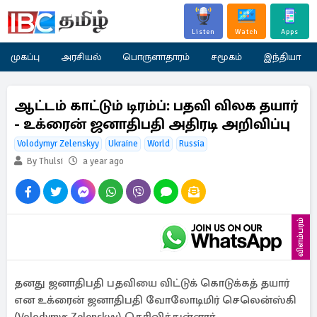
Listen
Watch
Apps
முகப்பு
அரசியல்
பொருளாதாரம்
சமூகம்
இந்தியா
ஆட்டம் காட்டும் டிரம்ப்: பதவி விலக தயார்
- உக்ரைன் ஜனாதிபதி அதிரடி அறிவிப்பு
Volodymyr Zelenskyy
Ukraine
World
Russia
By Thulsi
a year ago
விளம்பரம்
தனது ஜனாதிபதி பதவியை விட்டுக் கொடுக்கத் தயார்
என உக்ரைன் ஜனாதிபதி வோலோடிமிர் செலென்ஸ்கி