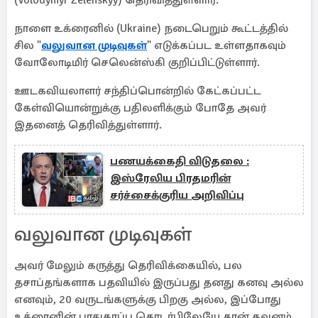
(Volodymyr Zelenskyy) தெரிவித்துள்ளார்.
நாளை உக்ரைனில் (Ukraine) நடைபெறும் கூட்டத்தில்
சில "
வலுவான முடிவுகள்
" எடுக்கப்பட உள்ளதாகவும்
வோலோடிமிர் செலென்ஸ்கி குறிப்பிட்டுள்ளார்.
ஊடகவியலாளர் சந்திப்பொன்றில் கேட்கப்பட்ட
கேள்வியொன்றுக்கு பதிலளிக்கும் போதே அவர்
இதனைத் தெரிவித்துள்ளார்.
பணயக்கைதி விடுதலை :
இஸ்ரேலிய பிரதமரின்
சர்ச்சைக்குரிய அறிவிப்பு
வலுவான முடிவுகள்
அவர் மேலும் கருத்து தெரிவிக்கையில், பல
தசாப்தங்களாக பதவியில் இருப்பது தனது கனவு அல்ல
எனவும், 20 வருடங்களுக்கு பிறகு அல்ல, இப்போது
உக்ரைனின் பாதுகாப்பு தொடர்பிலேயே தான் கவனம்