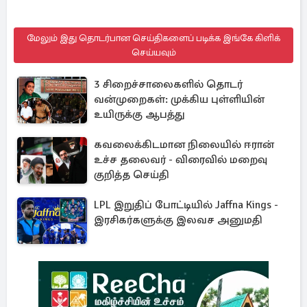
மேலும் இது தொடர்பான செய்திகளைப் படிக்க இங்கே கிளிக்
செய்யவும்
3 சிறைச்சாலைகளில் தொடர்
வன்முறைகள்: முக்கிய புள்ளியின்
உயிருக்கு ஆபத்து
கவலைக்கிடமான நிலையில் ஈரான்
உச்ச தலைவர் - விரைவில் மறைவு
குறித்த செய்தி
LPL இறுதிப் போட்டியில் Jaffna Kings -
இரசிகர்களுக்கு இலவச அனுமதி