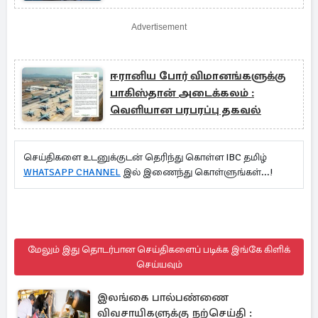
Advertisement
ஈரானிய போர் விமானங்களுக்கு
பாகிஸ்தான் அடைக்கலம் :
வெளியான பரபரப்பு தகவல்
செய்திகளை உடனுக்குடன் தெரிந்து கொள்ள IBC தமிழ்
WHATSAPP CHANNEL
இல் இணைந்து கொள்ளுங்கள்...!
மேலும் இது தொடர்பான செய்திகளைப் படிக்க இங்கே கிளிக்
செய்யவும்
இலங்கை பால்பண்ணை
விவசாயிகளுக்கு நற்செய்தி :