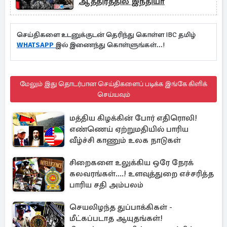
ஆத்திரத்தில் இந்தியா
செய்திகளை உடனுக்குடன் தெரிந்து கொள்ள IBC தமிழ்
WHATSAPP
இல் இணைந்து கொள்ளுங்கள்...!
மேலும் இது தொடர்பான செய்திகளைப் படிக்க இங்கே கிளிக்
செய்யவும்
மத்திய கிழக்கின் போர் எதிரொலி!
எண்ணெய் ஏற்றுமதியில் பாரிய
வீழ்ச்சி காணும் உலக நாடுகள்
சிறைகளை உலுக்கிய ஒரே நேரக்
கலவரங்கள்....! உளவுத்துறை எச்சரித்த
பாரிய சதி அம்பலம்
செயலிழந்த துப்பாக்கிகள் -
மீட்கப்படாத ஆயுதங்கள்!