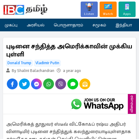
Listen
Watch
Apps
முகப்பு
அரசியல்
பொருளாதாரம்
சமூகம்
இந்தியா
புடினை சந்தித்த அமெரிக்காவின் முக்கிய
புள்ளி
Donald Trump
Vladimir Putin
By Shalini Balachandran
a year ago
விளம்பரம்
அமெரிக்கத் தூதுவர் ஸ்டீவ் விட்கோஃப் ரஷ்ய அதிபர்
விளாடிமிர் புடினை சந்தித்துக் கலந்துரையாடியுள்ளதாக