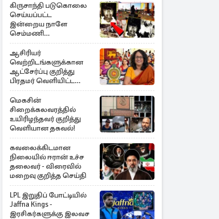
கிருசாந்தி படுகொலை
செய்யப்பட்ட
இன்றைய நாளே
செம்மணி
இனப்படுகொலை
தினம்…!
ஆசிரியர்
வெற்றிடங்களுக்கான
ஆட்சேர்ப்பு குறித்து
பிரதமர் வெளியிட்ட
அறிவிப்பு
மெகசின்
சிறைக்கலவரத்தில்
உயிரிழந்தவர் குறித்து
வெளியான தகவல்!
கவலைக்கிடமான
நிலையில் ஈரான் உச்ச
தலைவர் - விரைவில்
மறைவு குறித்த செய்தி
LPL இறுதிப் போட்டியில்
Jaffna Kings -
இரசிகர்களுக்கு இலவச