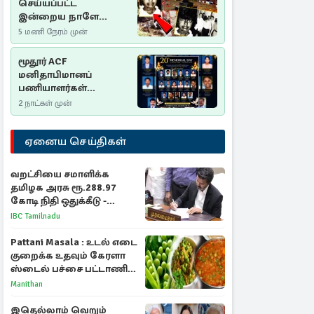
செய்யப்பட்ட
இன்றைய நாளே
செம்மணி
5 மணி நேரம் முன்
இனப்படுகொலை
தினம்…!
மூதூர் ACF
மனிதாபிமானப்
பணியாளர்கள்
படுகொலை (2006): 20
2 நாட்கள் முன்
ஆண்டுகளாகியும் நீதி
மறுக்கப்பட்ட
ஏனைய செய்திகள்
மனிதாபிமானப்
பேரவலம்
வறட்சியை சமாளிக்க
தமிழக அரசு ரூ.288.97
கோடி நிதி ஒதுக்கீடு -
வெளியான அரசாணை
IBC Tamilnadu
Pattani Masala : உடல் எடை
குறைக்க உதவும் கேரளா
ஸ்டைல் பச்சை பட்டாணி
கிரேவி
Manithan
இதெல்லாம் வெறும்