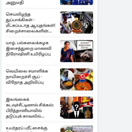
அனுமதி
செயலிழந்த
துப்பாக்கிகள் -
மீட்கப்படாத ஆயுதங்கள்!
சிறைச்சாலைகளின்
பாதுகாப்பில் பாரிய
அச்சுறுத்தல்
யாழ். பல்கலைக்கழக
இசைத்துறை மாணவி
நிரோஷினி உயிரிழப்பு
வெயிலை சமாளிக்க
நாயிறைச்சி சூப் -
விநோத அறிவிப்பு
இலங்கைக்
கடவுச்சீட்டினால் சிக்கல்:
பிரித்தானியாவில்
தடுப்புக் காவலில்
முன்னாள் எம்.பி!
உயர்தரப் பரீட்சைக்கு