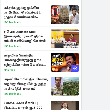
பக்தர்களுக்கு முக்கிய
அறிவிப்பு: செப்டம்பர் 1
முதல் கோயில்களில்
மொபைலுக்கு தடை!
IBC Tamilnadu
தவெக அரசை யார்
இயக்குகிறார்கள்? திமுக
எம்.பி கனிமொழி கேள்வி
IBC Tamilnadu
விஜயின் வெற்றிப்
பயணத்திலிருந்து நாம்
கற்றுக்கொள்ள வேண்டிய
முக்கிய 3 விடயங்கள்!
Manithan
பழனி கோயில் நில மோசடி
வழக்கு: சிறையில் இருந்த
அன்வர்தீன் மரணம்
IBC Tamilnadu
செல்வமகள் சேமிப்பு
திட்டம்.., மாதம் ரூ.3,000