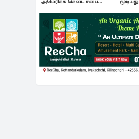
அமெரிக்க செனட் சபை
மூடியத
ஒப்புதல்