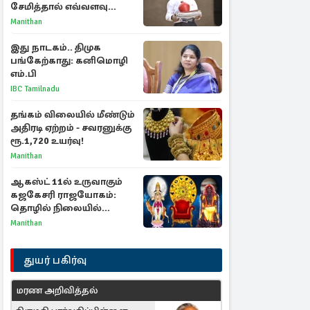
சேமித்தால் எவ்வளவு
கிடைக்கும்?
Manithan
இது நாடகம்.. திமுக
பங்கேற்காது: கனிமொழி
எம்.பி
IBC Tamilnadu
தங்கம் விலையில் மீண்டும்
அதிரடி ஏற்றம் - சவரனுக்கு
ரூ.1,720 உயர்வு!
Manithan
ஆகஸ்ட் 11ல் உருவாகும்
கஜகேசரி ராஜயோகம்:
தொழில் நிலையில்
அதிர்ஷ்டம் பெறும் 3
Manithan
ராசிகள்!
துயர் பகிர்வு
மரண அறிவித்தல்