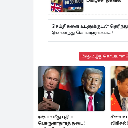
மகிழ்ச்சி தகவல்
செய்திகளை உடனுக்குடன் தெரிந்த
இணைந்து கொள்ளுங்கள்...!
மேலும் இது தொடர்பான செ
ரஷ்யா மீது புதிய
சீனா உ
பொருளாதாரத் தடை!
விரிசல்