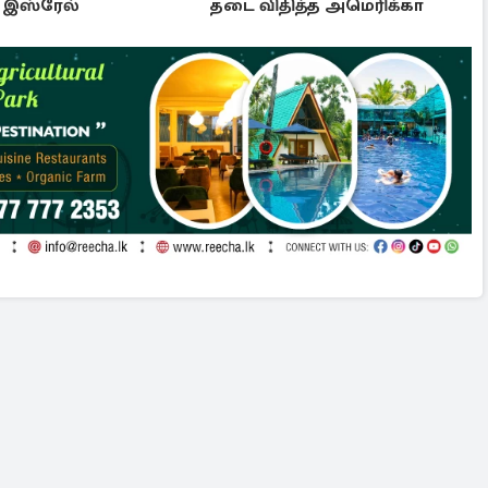
ு இஸ்ரேல்
தடை விதித்த அமெரிக்கா