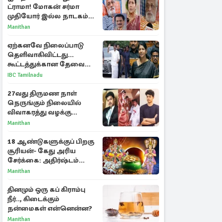
ட்ராமா! மோகன் சர்மா
முதியோர் இல்ல நாடகம்
குறித்து குட்டி பத்மினி
Manithan
பரபரப்பு பேட்டி
ஏற்கனவே நிலைப்பாடு
தெளிவாகிவிட்டது...
கூட்டத்துக்கான தேவை
என்ன? - கனிமொழி
IBC Tamilnadu
விமர்சனம்
27வது திருமண நாள்
நெருங்கும் நிலையில்
விவாகரத்து வழக்கு
வாபஸ்! விஜய்யுடன்
Manithan
மீண்டும் இணைவாரா?
18 ஆண்டுகளுக்குப் பிறகு
சூரியன்- கேது அரிய
சேர்க்கை: அதிர்ஷ்டம்
பெறும் 3 ராசிகள்!
Manithan
தினமும் ஒரு கப் கிராம்பு
நீர்.., கிடைக்கும்
நன்மைகள் என்னென்ன?
Manithan