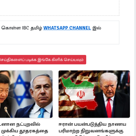
ு கொள்ள IBC தமிழ்
WHATSAPP CHANNEL
இல்
ய்திகளைப் படிக்க இங்கே கிளிக் செய்யவும்
டனான நட்புறவில்
ஈரான் பயன்படுத்திய நாணய
! முக்கிய தூதரகத்தை
பரிமாற்ற நிறுவனங்களுக்கு