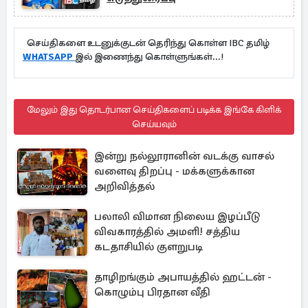
செய்திகளை உடனுக்குடன் தெரிந்து கொள்ள IBC தமிழ்
WHATSAPP
இல் இணைந்து கொள்ளுங்கள்...!
மேலும் இது தொடர்பான செய்திகளைப் படிக்க இங்கே கிளிக்
செய்யவும்
இன்று நல்லூரானின் வடக்கு வாசல்
வளைவு திறப்பு - மக்களுக்கான
அறிவித்தல்
பலாலி விமான நிலைய இழப்பீடு
விவகாரத்தில் அமளி! சத்திய
கடதாசியில் குளறுபடி
தாழிறங்கும் அபாயத்தில் ஹட்டன் -
கொழும்பு பிரதான வீதி