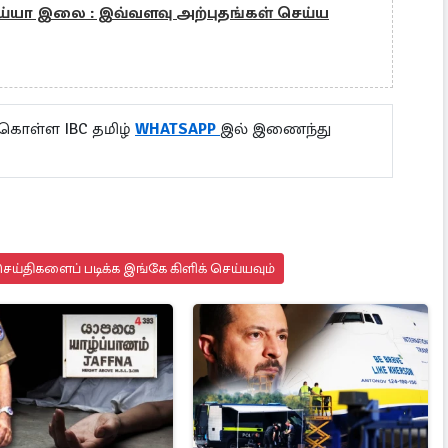
ய்யா இலை : இவ்வளவு அற்புதங்கள் செய்ய
 கொள்ள IBC தமிழ்
WHATSAPP
இல் இணைந்து
ய்திகளைப் படிக்க இங்கே கிளிக் செய்யவும்