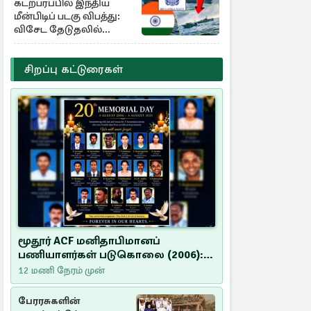
கடற்பரப்பில் இந்திய
மீன்பிடிப் படகு விபத்து:
விசேட தேடுதலில்
இலங்கை கடற்படை
சிறப்பு கட்டுரைகள்
மூதூர் ACF மனிதாபிமானப்
பணியாளர்கள் படுகொலை (2006):
20 ஆண்டுகளாகியும் நீதி
12 மணி நேரம் முன்
மறுக்கப்பட்ட மனிதாபிமானப்
பேரவலம்
பேரரசுகளின்