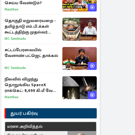
செய்ய வேண்டும்?
Manithan
தொகுதி மறுவரையறை -
தமிழ்நாடு எம்.பி.க்கள்
கூட்டத்திற்கு முதல்வர்
விஜய் அழைப்பு
IBC Tamilnadu
சட்டப்பேரவையில்
வேளாண் பட்ஜெட் தாக்கல்
IBC Tamilnadu
நிலவில் விழுந்து
நொறுங்கிய SpaceX
ராக்கெட்: 8,690 கி.மீ வேக
மோதலால் உருவான புதிய
Manithan
பள்ளம்!
துயர் பகிர்வு
மரண அறிவித்தல்