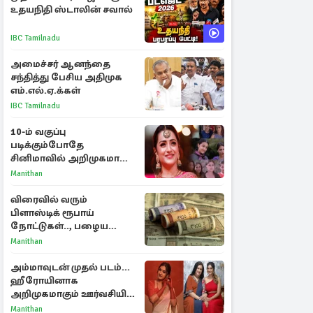
உதயநிதி ஸ்டாலின் சவால்
IBC Tamilnadu
அமைச்சர் ஆனந்தை
சந்தித்து பேசிய அதிமுக
எம்.எல்.ஏ.க்கள்
IBC Tamilnadu
10-ம் வகுப்பு
படிக்கும்போதே
சினிமாவில் அறிமுகமான
த்ரிஷா! உண்மையை
Manithan
பகிர்ந்த இயக்குநர் பிரவீன்
காந்தி
விரைவில் வரும்
பிளாஸ்டிக் ரூபாய்
நோட்டுகள்.., பழைய
காகித நோட்டுகள்
Manithan
செல்லுமா?
அம்மாவுடன் முதல் படம்...
ஹீரோயினாக
அறிமுகமாகும் ஊர்வசியின்
மகள் தேஜலட்சுமி!
Manithan