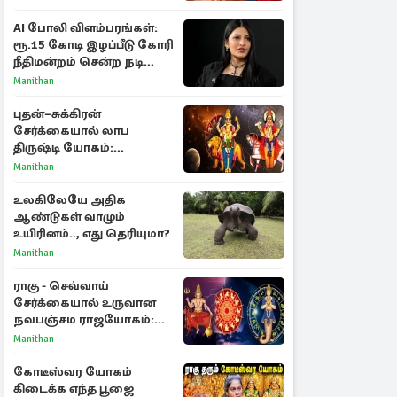
AI போலி விளம்பரங்கள்:
ரூ.15 கோடி இழப்பீடு கோரி
நீதிமன்றம் சென்ற நடிகை
ஸ்ருதி ஹாசன்!
Manithan
புதன்–சுக்கிரன்
சேர்க்கையால் லாப
திருஷ்டி யோகம்:
அதிர்ஷ்டம் பெறும் டாப் 3
Manithan
ராசிகள்!
உலகிலேயே அதிக
ஆண்டுகள் வாழும்
உயிரினம்.., எது தெரியுமா?
Manithan
ராகு - செவ்வாய்
சேர்க்கையால் உருவான
நவபஞ்சம ராஜயோகம்:
அதிர்ஷ்டம் பெறும் 3
Manithan
ராசிகள்!
கோடீஸ்வர யோகம்
கிடைக்க எந்த பூஜை