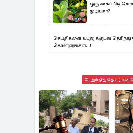
ஒரு கைப்பிடி கொ
முடியுமா?
செய்திகளை உடனுக்குடன் தெரிந்து
கொள்ளுங்கள்...!
மேலும் இது தொடர்பான செ