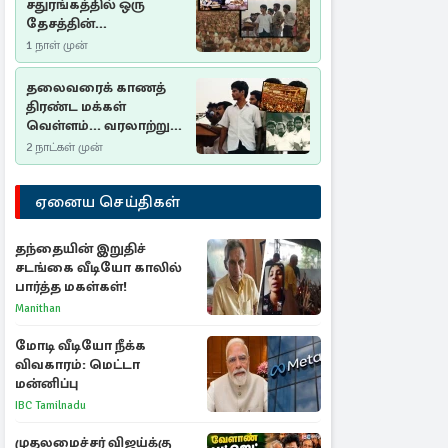
சதுரங்கத்தில் ஒரு
தேசத்தின்
தீர்க்கதரிசனம் :
1 நாள் முன்
சுதுமலை பிரகடனம்
ஒரு வரலாற்றுப் பாடம்
தலைவரைக் காணத்
திரண்ட மக்கள்
வெள்ளம்... வரலாற்றுச்
சிறப்புமிக்க சுதுமலைப்
2 நாட்கள் முன்
பிரகடனம்…
ஏனைய செய்திகள்
தந்தையின் இறுதிச்
சடங்கை வீடியோ காலில்
பார்த்த மகள்கள்!
Manithan
மோடி வீடியோ நீக்க
விவகாரம்: மெட்டா
மன்னிப்பு
IBC Tamilnadu
முதலமைச்சர் விஜய்க்கு