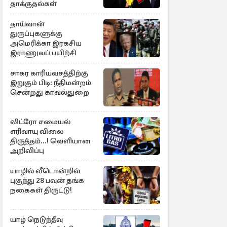
தாக்குதல்கள்
தாய்வான்
துருப்புகளுக்கு
அமெரிக்கா இரகசிய
இராணுவப் பயிற்சி
சாகர காரியவசத்திற்கு
இறுகும் பிடி: நீதிமன்றம்
சென்றது காவல்துறை
லிட்ரோ சமையல்
எரிவாயு விலை
திருத்தம்...! வெளியான
அறிவிப்பு
யாழில் வீடொன்றில்
புகுந்து 28 பவுன் தங்க
நகைகள் திருட்டு!
யாழ் நெடுந்தீவு