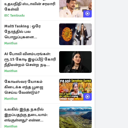
உதயநிதி ஸ்டாலின் சரமாரி
கேள்வி
IBC Tamilnadu
Multi Tasking : ஒரே
நேரத்தில் பல
பொறுப்புகளை
கையாளும் டாப் 3 ராசிகள்!
Manithan
AI போலி விளம்பரங்கள்:
ரூ.15 கோடி இழப்பீடு கோரி
நீதிமன்றம் சென்ற நடிகை
ஸ்ருதி ஹாசன்!
Manithan
கோடீஸ்வர யோகம்
கிடைக்க எந்த பூஜை
செய்ய வேண்டும்?
Manithan
உலகில் இந்த நகரில்
இறப்பதற்கு தடையாம்:
எங்குள்ளது? என்ன
காரணம் தெரியுமா?
Manithan