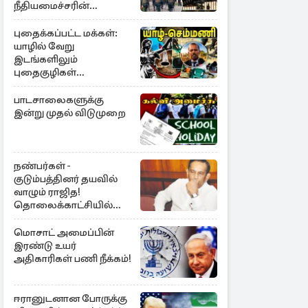
நீதியமைச்சரின்
அறிவிப்பு
புதைக்கப்பட்ட மக்கள்:
யாழில் வேறு
இடங்களிலும்
புதைகுழிகள்
இருக்கலாம்..!
எழுமாற்றாக அகழ்வு
பாடசாலைகளுக்கு
இன்று முதல் விடுமுறை
நண்பர்கள் -
குடும்பத்தினர் தயவில்
வாழும் ராஜித!
தொலைக்காட்சியில்
குமுறல்
மொசாட் அமைப்பின்
இரண்டு உயர்
அதிகாரிகள் பணி நீக்கம்!
ஈரானுடனான போருக்கு