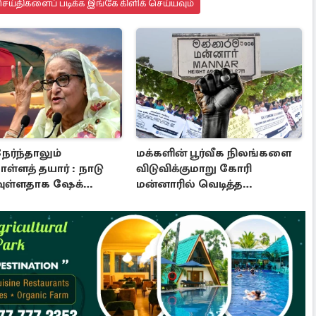
ய்திகளைப் படிக்க இங்கே கிளிக் செய்யவும்
ர்ந்தாலும்
மக்களின் பூர்வீக நிலங்களை
ள்ளத் தயார் : நாடு
விடுவிக்குமாறு கோரி
பவுள்ளதாக ஷேக்
மன்னாரில் வெடித்த
அறிவிப்பு
போராட்டம்