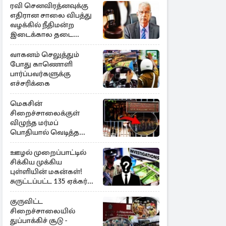
ரவி செனவிரத்னவுக்கு
எதிரான சாலை விபத்து
வழக்கில் நீதிமன்ற
இடைக்கால தடை
உத்தரவு!
வாகனம் செலுத்தும்
போது காணொளி
பார்ப்பவர்களுக்கு
எச்சரிக்கை
மெகசின்
சிறைச்சாலைக்குள்
விழுந்த மர்மப்
பொதியால் வெடித்த
மோதல் - ஒருவர் பலி :
பலர் காயம்
ஊழல் முறைப்பாட்டில்
சிக்கிய முக்கிய
புள்ளியின் மகன்கள்!
சுருட்டப்பட்ட 135 ஏக்கர்
தேயிலைத் தோட்டம்
குருவிட்ட
சிறைச்சாலையில்
துப்பாக்கிச் சூடு -