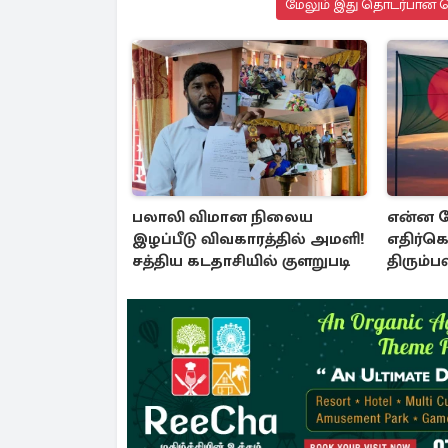
மேலும் இது தொடர்பான செ
பலாலி விமான நிலைய
என்ன நே
இழப்பீடு விவகாரத்தில் அமளி!
எதிர்கொ
சத்திய கடதாசியில் குளறுபடி
திரும்
ஹசீனா 