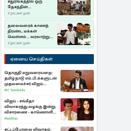
சதுரங்கத்தில் ஒரு
தேசத்தின்
தீர்க்கதரிசனம் :
2 நாட்கள் முன்
சுதுமலை பிரகடனம்
ஒரு வரலாற்றுப் பாடம்
தலைவரைக் காணத்
திரண்ட மக்கள்
வெள்ளம்... வரலாற்றுச்
சிறப்புமிக்க சுதுமலைப்
2 நாட்கள் முன்
பிரகடனம்…
ஏனைய செய்திகள்
தொகுதி மறுவரையறை:
தமிழ்நாடு எம்.பி.க்களுடன்
முதலமைச்சர் விஜய்
ஆலோசனை
IBC Tamilnadu
விஜய் - சங்கீதா
விவாகரத்து வழக்கு இன்று
விசாரணை - காணொளி
மூலம் ஆஜராக வாய்ப்பு
Manithan
சட்டப்பேரவை விவாதம்: