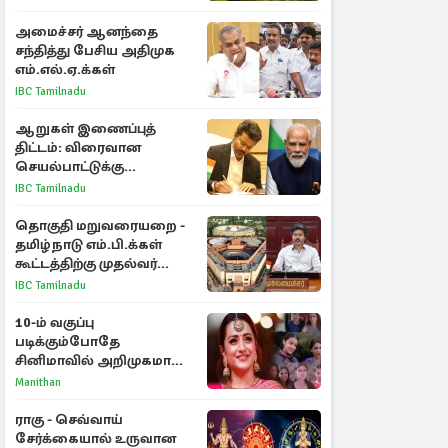
அமைச்சர் ஆனந்தை
சந்தித்து பேசிய அதிமுக
எம்.எல்.ஏ.க்கள்
IBC Tamilnadu
ஆறுகள் இணைப்புத்
திட்டம்: விரைவான
செயல்பாட்டுக்கு
பிரதமருக்கு முதலமைச்சர்
IBC Tamilnadu
கடிதம்
தொகுதி மறுவரையறை -
தமிழ்நாடு எம்.பி.க்கள்
கூட்டத்திற்கு முதல்வர்
விஜய் அழைப்பு
IBC Tamilnadu
10-ம் வகுப்பு
படிக்கும்போதே
சினிமாவில் அறிமுகமான
த்ரிஷா! உண்மையை
Manithan
பகிர்ந்த இயக்குநர் பிரவீன்
காந்தி
ராகு - செவ்வாய்
சேர்க்கையால் உருவான