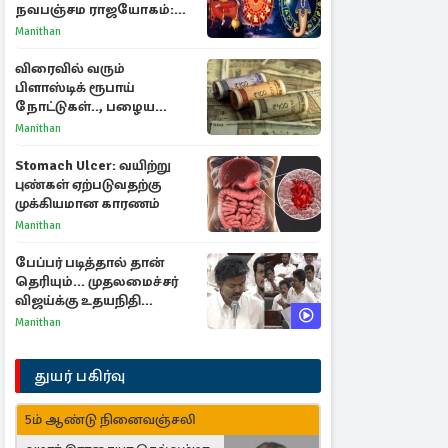
நவபஞ்சம ராஜயோகம்:
அதிர்ஷ்டம் பெறும் 3
Manithan
ராசிகள்!
விரைவில் வரும்
பிளாஸ்டிக் ரூபாய்
நோட்டுகள்.., பழைய
காகித நோட்டுகள்
Manithan
செல்லுமா?
Stomach Ulcer: வயிற்று
புண்கள் ஏற்படுவதற்கு
முக்கியமான காரணம்
Manithan
பேப்பர் படித்தால் தான்
தெரியும்... முதலமைச்சர்
விஜய்க்கு உதயநிதி
ஸ்டாலின் பதிலடி
Manithan
துயர் பகிர்வு
5ம் ஆண்டு நினைவஞ்சலி