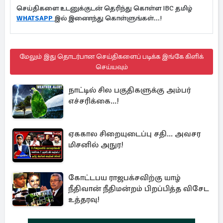
செய்திகளை உடனுக்குடன் தெரிந்து கொள்ள IBC தமிழ்
WHATSAPP
இல் இணைந்து கொள்ளுங்கள்...!
மேலும் இது தொடர்பான செய்திகளைப் படிக்க இங்கே கிளிக்
செய்யவும்
நாட்டில் சில பகுதிகளுக்கு அம்பர்
எச்சரிக்கை...!
ஏககால சிறையுடைப்பு சதி... அவசர
மிசனில் அநுர!
கோட்டபய ராஜபக்சவிற்கு யாழ்
நீதிவான் நீதிமன்றம் பிறப்பித்த விசேட
உத்தரவு!