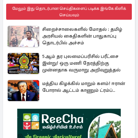
மேலும் இது தொடர்பான செய்திகளைப் படிக்க இங்கே கிளிக்
செய்யவும்
சிறைச்சாலைகளில் மோதல் : தமிழ்
அரசியல் கைதிகளின் பாதுகாப்பு
தொடர்பில் அச்சம்
5ஆம் தர புலமைப்பரிசில் பரீட்சை
இன்று! ஒரு மணி நேரத்திற்கு
முன்னதாக வருமாறு அறிவுறுத்தல்
மத்திய கிழக்கில் மாறும் களம்! ஈரான்
போரால் ஆட்டம் காணும் ட்ரம்ப்..