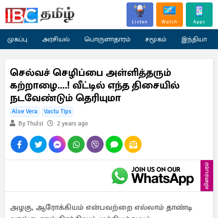
Listen
Watch
Apps
முகப்பு
அரசியல்
பொருளாதாரம்
சமூகம்
இந்தியா
செல்வச் செழிப்பை அள்ளித்தரும்
கற்றாழை....! வீட்டில் எந்த திசையில்
நடவேண்டும் தெரியுமா
Aloe Vera
Vastu Tips
By Thulsi
2 years ago
விளம்பரம்
அழகு, ஆரோக்கியம் என்பவற்றை எல்லாம் தாண்டி