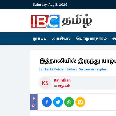
Saturday, Aug 8, 2026
முகப்பு
அரசியல்
பொருளாதாரம்
ச
இத்தாலியில் இருந்து யாழ
Sri Lanka Police
Jaffna
Sri Lankan Peoples
Kajinthan
in
சமூகம்
Share