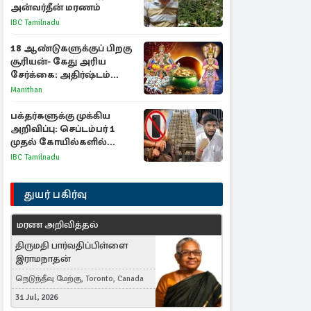
அன்வர்தீன் மரணம்
IBC Tamilnadu
18 ஆண்டுகளுக்குப் பிறகு
சூரியன்- கேது அரிய
சேர்க்கை: அதிர்ஷ்டம்
பெறும் 3 ராசிகள்!
Manithan
பக்தர்களுக்கு முக்கிய
அறிவிப்பு: செப்டம்பர் 1
முதல் கோயில்களில்
மொபைலுக்கு தடை!
IBC Tamilnadu
துயர் பகிர்வு
மரண அறிவித்தல்
திருமதி பார்வதிப்பிள்ளை
இராமநாதன்
நெடுந்தீவு மேற்கு, Toronto, Canada
31 Jul, 2026