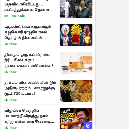
தெளிவாகிவிட்டது...
கூட்டத்துக்கான தேவை
என்ன? - கனிமொழி
IBC Tamilnadu
விமர்சனம்
ஆகஸ்ட் 11ல் உருவாகும்
கஜகேசரி ராஜயோகம்:
தொழில் நிலையில்
அதிர்ஷ்டம் பெறும் 3
Manithan
ராசிகள்!
தினமும் ஒரு கப் கிராம்பு
நீர்.., கிடைக்கும்
நன்மைகள் என்னென்ன?
Manithan
தங்கம் விலையில் மீண்டும்
அதிரடி ஏற்றம் - சவரனுக்கு
ரூ.1,720 உயர்வு!
Manithan
விஜயின் வெற்றிப்
பயணத்திலிருந்து நாம்
கற்றுக்கொள்ள வேண்டிய
முக்கிய 3 விடயங்கள்!
Manithan