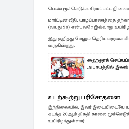
பெண் மூச்செடுக்க சிரமப்பட்ட நிலைய
மார்ட்டின் வீதி, யாழ்ப்பாணத்தை த
(வயது 58) என்பவரே இவ்வாறு உயிரிழந
இது குறித்து மேலும் தெரியவருகையில்
வருகின்றது.
ஹைஜாக் செய்யப்பட
அபாயத்தில் இலங்க
உடற்கூற்று பரிசோதனை
இந்நிலையில், இவர் இடையிடையே ய
கடந்த 20ஆம் திகதி காலை மூச்செடுக்க
உயிரிழந்துள்ளார்.