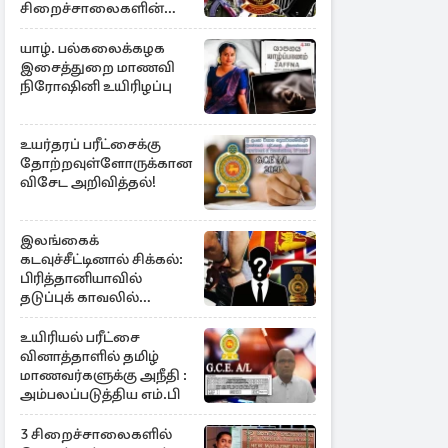
சிறைச்சாலைகளின்
பாதுகாப்பில் பாரிய
அச்சுறுத்தல்
யாழ். பல்கலைக்கழக
இசைத்துறை மாணவி
நிரோஷினி உயிரிழப்பு
உயர்தரப் பரீட்சைக்கு
தோற்றவுள்ளோருக்கான
விசேட அறிவித்தல்!
இலங்கைக்
கடவுச்சீட்டினால் சிக்கல்:
பிரித்தானியாவில்
தடுப்புக் காவலில்
முன்னாள் எம்.பி!
உயிரியல் பரீட்சை
வினாத்தாளில் தமிழ்
மாணவர்களுக்கு அநீதி :
அம்பலப்படுத்திய எம்.பி
3 சிறைச்சாலைகளில்