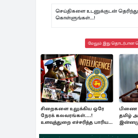
செய்திகளை உடனுக்குடன் தெரிந்த
கொள்ளுங்கள்...!
மேலும் இது தொடர்பான செ
சிறைகளை உலுக்கிய ஒரே
பிணை வ
நேரக் கலவரங்கள்....!
தமிழ் 
உளவுத்துறை எச்சரித்த பாரிய
இன்னம
சதி அம்பலம்
உள்ளனர