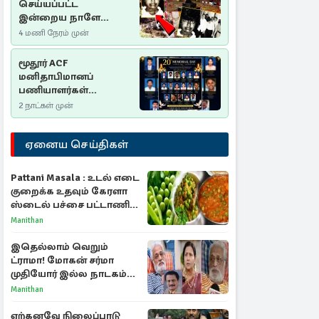
செய்யப்பட்ட
இன்றைய நாளே
செம்மணி
4 மணி நேரம் முன்
இனப்படுகொலை
தினம்…!
மூதூர் ACF
மனிதாபிமானப்
பணியாளர்கள்
படுகொலை (2006): 20
2 நாட்கள் முன்
ஆண்டுகளாகியும் நீதி
மறுக்கப்பட்ட
ஏனைய செய்திகள்
மனிதாபிமானப்
பேரவலம்
Pattani Masala : உடல் எடை
குறைக்க உதவும் கேரளா
ஸ்டைல் பச்சை பட்டாணி
கிரேவி
Manithan
இதெல்லாம் வெறும்
ட்ராமா! மோகன் சர்மா
முதியோர் இல்ல நாடகம்
குறித்து குட்டி பத்மினி
Manithan
பரபரப்பு பேட்டி
ஏற்கனவே நிலைப்பாடு