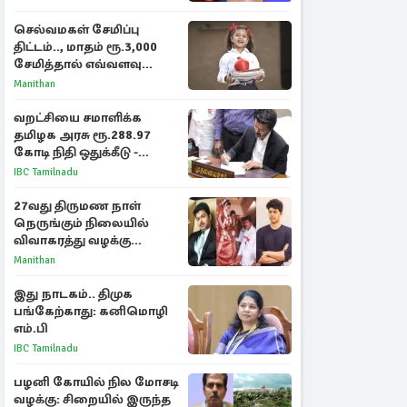
செல்வமகள் சேமிப்பு
திட்டம்.., மாதம் ரூ.3,000
சேமித்தால் எவ்வளவு
கிடைக்கும்?
Manithan
வறட்சியை சமாளிக்க
தமிழக அரசு ரூ.288.97
கோடி நிதி ஒதுக்கீடு -
வெளியான அரசாணை
IBC Tamilnadu
27வது திருமண நாள்
நெருங்கும் நிலையில்
விவாகரத்து வழக்கு
வாபஸ்! விஜய்யுடன்
Manithan
மீண்டும் இணைவாரா?
இது நாடகம்.. திமுக
பங்கேற்காது: கனிமொழி
எம்.பி
IBC Tamilnadu
பழனி கோயில் நில மோசடி
வழக்கு: சிறையில் இருந்த