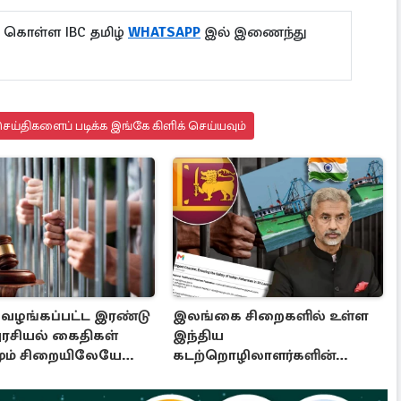
ு கொள்ள IBC தமிழ்
WHATSAPP
இல் இணைந்து
ய்திகளைப் படிக்க இங்கே கிளிக் செய்யவும்
ழங்கப்பட்ட இரண்டு
இலங்கை சிறைகளில் உள்ள
அரசியல் கைதிகள்
இந்திய
ும் சிறையிலேயே
கடற்றொழிலாளர்களின்
்
பாதுகாப்பு : விடுக்கப்பட்டுள்ள
கோரிக்கை!