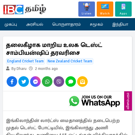
Listen
Watch
Apps
முகப்பு
அரசியல்
பொருளாதாரம்
சமூகம்
இந்தியா
தலைகீழாக மாறிய உலக டெஸ்ட்
சாம்பியன்ஷிப் தரவரிசை
England Cricket Team
New Zealand Cricket Team
By Dharu
2 months ago
விளம்பரம்
இங்கிலாந்தின் லார்ட்ஸ் மைதானத்தில் நடைபெற்ற
முதல் டெஸ்ட் போட்டியில், இங்கிலாந்து அணி