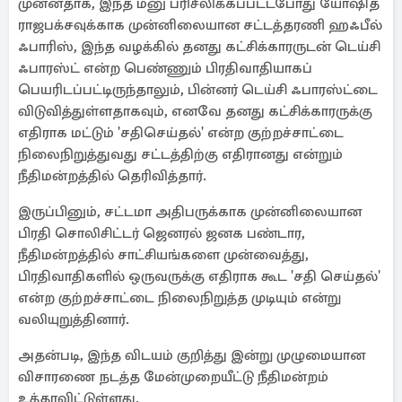
முன்னதாக, இந்த மனு பரிசீலிக்கப்பட்டபோது ​​யோஷித
ராஜபக்சவுக்காக முன்னிலையான சட்டத்தரணி ஹஃபீல்
ஃபாரிஸ், இந்த வழக்கில் தனது கட்சிக்காரருடன் டெய்சி
ஃபாரஸ்ட் என்ற பெண்ணும் பிரதிவாதியாகப்
பெயரிடப்பட்டிருந்தாலும், பின்னர் டெய்சி ஃபாரஸ்ட்டை
விடுவித்துள்ளதாகவும், எனவே தனது கட்சிக்காரருக்கு
எதிராக மட்டும் 'சதிசெய்தல்' என்ற குற்றச்சாட்டை
நிலைநிறுத்துவது சட்டத்திற்கு எதிரானது என்றும்
நீதிமன்றத்தில் தெரிவித்தார்.
இருப்பினும், சட்டமா அதிபருக்காக முன்னிலையான
பிரதி சொலிசிட்டர் ஜெனரல் ஜனக பண்டார,
நீதிமன்றத்தில் சாட்சியங்களை முன்வைத்து,
பிரதிவாதிகளில் ஒருவருக்கு எதிராக கூட 'சதி செய்தல்'
என்ற குற்றச்சாட்டை நிலைநிறுத்த முடியும் என்று
வலியுறுத்தினார்.
அதன்படி, இந்த விடயம் குறித்து இன்று முழுமையான
விசாரணை நடத்த மேன்முறையீட்டு நீதிமன்றம்
உத்தரவிட்டுள்ளது.