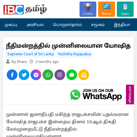
Listen
Watch
Apps
முகப்பு
அரசியல்
பொருளாதாரம்
சமூகம்
இந்தியா
நீதிமன்றத்தில் முன்னிலையான யோஷித
Supreme Court of Sri Lanka
Yoshitha Rajapaksa
By Dharu
2 months ago
விளம்பரம்
முன்னாள் ஜனாதிபதி மகிந்த ராஜபக்சவின் புதல்வரான
யோஷித ராஜபக்ச இன்றைய தினம் 16ஆம் திகதி
மேல்முறையீட்டு நீதிமன்றத்தில்
முன்னிலையாகியுள்ளார்.