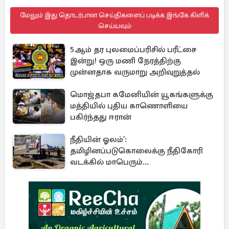
மேலும் இது தொடர்பான செய்திகளைப் படிக்க இங்கே கிளிக்
செய்யவும்
5ஆம் தர புலமைப்பரிசில் பரீட்சை
இன்று! ஒரு மணி நேரத்திற்கு
முன்னதாக வருமாறு அறிவுறுத்தல்
மொஜ்தபா கமேனியின் யூகங்களுக்கு
மத்தியில் புதிய காணொளியை
பகிர்ந்தது ஈரான்
நீதியின் ஓலம்':
தமிழினப்படுகொலைக்கு நீதிகோரி
வடக்கில் மாபெரும்
கவனயீர்ப்புப்போராட்டம்