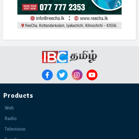
Products
Web
Radio
Television