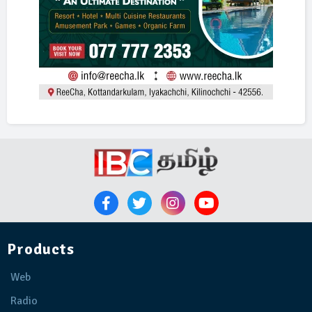
Products
Web
Radio