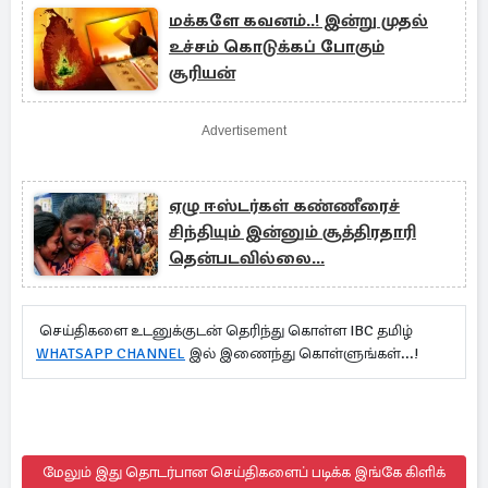
மக்களே கவனம்..! இன்று முதல்
உச்சம் கொடுக்கப் போகும்
சூரியன்
Advertisement
ஏழு ஈஸ்டர்கள் கண்ணீரைச்
சிந்தியும் இன்னும் சூத்திரதாரி
தென்படவில்லை...
செய்திகளை உடனுக்குடன் தெரிந்து கொள்ள IBC தமிழ்
WHATSAPP CHANNEL
இல் இணைந்து கொள்ளுங்கள்...!
மேலும் இது தொடர்பான செய்திகளைப் படிக்க இங்கே கிளிக்