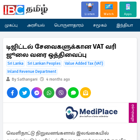
Listen
Watch
Apps
முகப்பு
அரசியல்
பொருளாதாரம்
சமூகம்
இந்தியா
டிஜிட்டல் சேவைகளுக்கான VAT வரி
ஜூலை வரை ஒத்திவைப்பு
Sri Lanka
Sri Lankan Peoples
Value Added Tax​ (VAT)
Inland Revenue Department
By Sathangani
4 months ago
விளம்பரம்
வெளிநாட்டு நிறுவனங்களால் இலங்கையில்