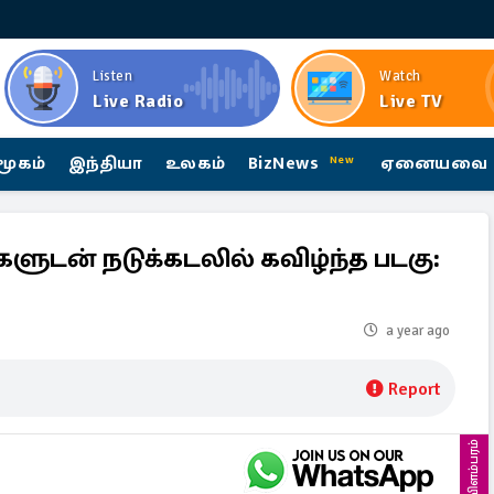
Listen
Watch
Live Radio
Live TV
மூகம்
இந்தியா
உலகம்
BizNews
ஏனையவை
New
ுடன் நடுக்கடலில் கவிழ்ந்த படகு:
a year ago
Report
விளம்பரம்