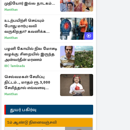
முதியோர் இல்ல நாடகம்
குறித்து குட்டி பத்மினி
Manithan
பரபரப்பு பேட்டி
உடற்பயிற்சி செய்யும்
போது மார்பு வலி
வருகிறதா? கவனிக்க
வேண்டிய எச்சரிக்கை
Manithan
அறிகுறிகள்
பழனி கோயில் நில மோசடி
வழக்கு: சிறையில் இருந்த
அன்வர்தீன் மரணம்
IBC Tamilnadu
செல்வமகள் சேமிப்பு
திட்டம்.., மாதம் ரூ.3,000
சேமித்தால் எவ்வளவு
கிடைக்கும்?
Manithan
துயர் பகிர்வு
1ம் ஆண்டு நினைவஞ்சலி