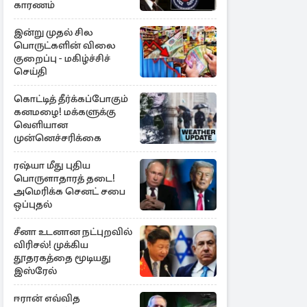
காரணம்
இன்று முதல் சில
பொருட்களின் விலை
குறைப்பு - மகிழ்ச்சிச்
செய்தி
கொட்டித் தீர்க்கப்போகும்
கனமழை! மக்களுக்கு
வெளியான
முன்னெச்சரிக்கை
ரஷ்யா மீது புதிய
பொருளாதாரத் தடை!
அமெரிக்க செனட் சபை
ஒப்புதல்
சீனா உடனான நட்புறவில்
விரிசல்! முக்கிய
தூதரகத்தை மூடியது
இஸ்ரேல்
ஈரான் எவ்வித