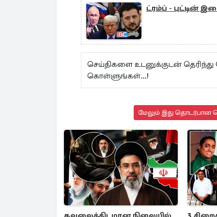
ட்ரம்ப் - புட்டின்
செய்திகளை உடனுக்குடன் தெரிந்து
கொள்ளுங்கள்...!
மேலும் இது தொடர்பான செ
கவலைக்கிடமான நிலையில்
3 சிறை