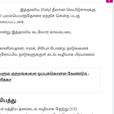
இத்தாலிய (Italy) தீவான லெபிடுசாவுக்கு
00 புலம்பெயர்ந்தோரை ஏற்றிச் சென்ற படகு
்லப்பட்டனர்.
் என்று இத்தாலிய கடலோர காவல்படை
ப்கானிஸ்தான், ஈராக், சிரியா போன்ற நாடுகளைச்
 ஐரோப்பிய நாடுகளுக்குள் கடல் வழியாக பிரயாணம்
ளும் குற்றங்களை ஒப்புக்கொள்ள வேண்டும் -
ரிக்கா
ிபத்து
ேர் மத்திய தரைகடல் வழியாக நேற்று (13)