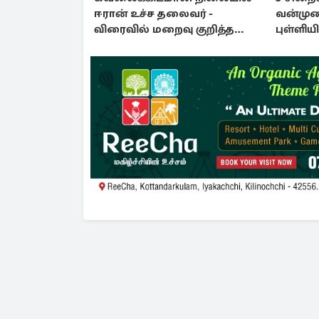
ஈரான் உச்ச தலைவர் -
வன்முற
விரைவில் மறைவு குறித்த
புள்ளிய
செய்தி