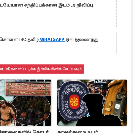
 இடையேயான சந்திப்புக்கான இடம் அறிவிப்பு
 கொள்ள IBC தமிழ்
WHATSAPP
இல் இணைந்து
ய்திகளைப் படிக்க இங்கே கிளிக் செய்யவும்
ச்சாலைகளில் தொடர்
காவல்துறை உயர்