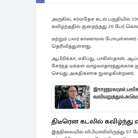
அருகில், சர்வதேச கடல் பகுதியில் 1
கவிழ்ந்ததில் குறைந்தது 26 பேர் கொல
மற்றும் பலர் காணாமல் போயுள்ளனர
தெரிவித்துள்ளது.
ஆபிரிக்கா, எகிப்து, பாகிஸ்தான், ஆ
சேர்ந்த மக்கள் வாழ்வாதாரத்துக்காக
செய்து அகதிகளாக நுழைகின்றனர்.
இராணுவமும் புலிக
வலியுறுத்தும்அமெ
திடீரென கடலில் கவிழ்ந்து வ
இந்நிலையில் லிபியாவிலிருந்து 97 ப