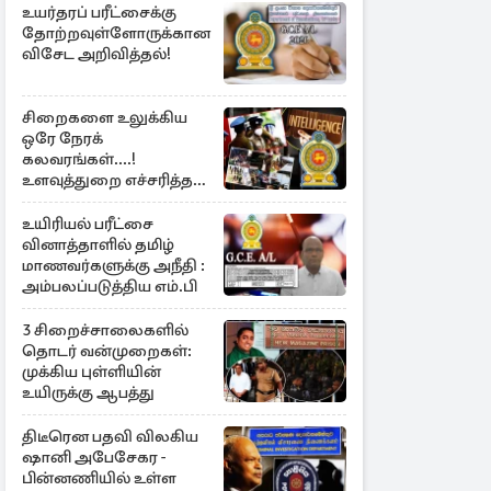
உயர்தரப் பரீட்சைக்கு
தோற்றவுள்ளோருக்கான
விசேட அறிவித்தல்!
சிறைகளை உலுக்கிய
ஒரே நேரக்
கலவரங்கள்....!
உளவுத்துறை எச்சரித்த
பாரிய சதி அம்பலம்
உயிரியல் பரீட்சை
வினாத்தாளில் தமிழ்
மாணவர்களுக்கு அநீதி :
அம்பலப்படுத்திய எம்.பி
3 சிறைச்சாலைகளில்
தொடர் வன்முறைகள்:
முக்கிய புள்ளியின்
உயிருக்கு ஆபத்து
திடீரென பதவி விலகிய
ஷானி அபேசேகர -
பின்னணியில் உள்ள