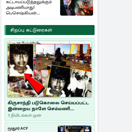
கட்டாயப்படுத்தலுக்கும்
அடிபணியாது!
பெசெஷ்கியன்
அறிவிப்பு
சிறப்பு கட்டுரைகள்
கிருசாந்தி படுகொலை செய்யப்பட்ட
இன்றைய நாளே செம்மணி
இனப்படுகொலை தினம்…!
3 நிமிடங்கள் முன்
மூதூர் ACF