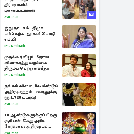
திரிஷாவின்
புகைப்படங்கள்
Manithan
இது நாடகம்.. திமுக
பங்கேற்காது: கனிமொழி
எம்.பி
IBC Tamilnadu
முதல்வர் விஜய் மீதான
விவாகரத்து வழக்கை
திரும்ப பெற்ற சங்கீதா
IBC Tamilnadu
தங்கம் விலையில் மீண்டும்
அதிரடி ஏற்றம் - சவரனுக்கு
ரூ.1,720 உயர்வு!
Manithan
18 ஆண்டுகளுக்குப் பிறகு
சூரியன்- கேது அரிய
சேர்க்கை: அதிர்ஷ்டம்
பெறும் 3 ராசிகள்!
Manithan