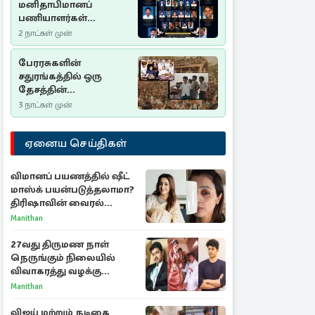
மனிதாபிமானப்
பணியாளர்கள்
படுகொலை (2006): 20
2 நாட்கள் முன்
ஆண்டுகளாகியும் நீதி
மறுக்கப்பட்ட
பேரரசுகளின்
மனிதாபிமானப்
சதுரங்கத்தில் ஒரு
பேரவலம்
தேசத்தின்
தீர்க்கதரிசனம் :
3 நாட்கள் முன்
சுதுமலை பிரகடனம்
ஒரு வரலாற்றுப் பாடம்
ஏனைய செய்திகள்
விமானப் பயணத்தில் ஷீட்
மாஸ்க் பயன்படுத்தலாமா?
திரிஷாவின் வைரல்
செல்ஃபிக்கு மருத்துவர்
Manithan
விளக்கம்
27வது திருமண நாள்
நெருங்கும் நிலையில்
விவாகரத்து வழக்கு
வாபஸ்! விஜய்யுடன்
Manithan
மீண்டும் இணைவாரா?
விஜய் மற்றும் நடிகை