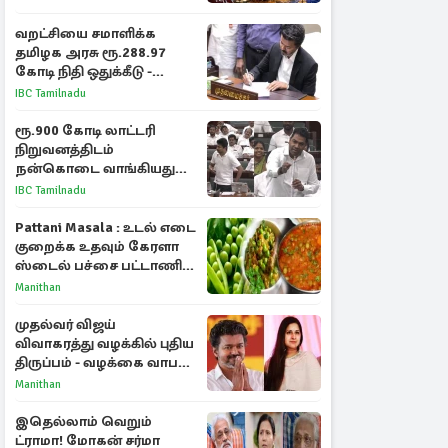
வறட்சியை சமாளிக்க
தமிழக அரசு ரூ.288.97
கோடி நிதி ஒதுக்கீடு -
வெளியான அரசாணை
IBC Tamilnadu
ரூ.900 கோடி லாட்டரி
நிறுவனத்திடம்
நன்கொடை வாங்கியது
ஏன்? உதயநிதி - ஆதவ்
IBC Tamilnadu
விவாதம்
Pattani Masala : உடல் எடை
குறைக்க உதவும் கேரளா
ஸ்டைல் பச்சை பட்டாணி
கிரேவி
Manithan
முதல்வர் விஜய்
விவாகரத்து வழக்கில் புதிய
திருப்பம் - வழக்கை வாபஸ்
பெற்ற சங்கீதா!
Manithan
இதெல்லாம் வெறும்
ட்ராமா! மோகன் சர்மா