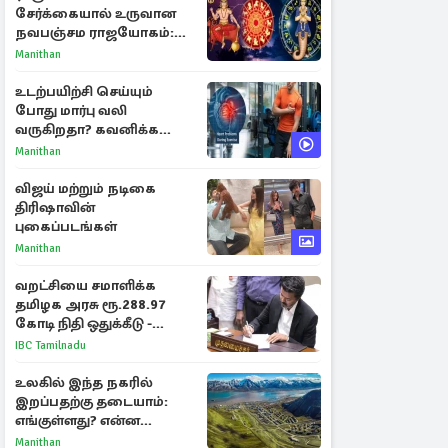
சேர்க்கையால் உருவான
நவபஞ்சம ராஜயோகம்:
அதிர்ஷ்டம் பெறும் 3
Manithan
ராசிகள்!
உடற்பயிற்சி செய்யும்
போது மார்பு வலி
வருகிறதா? கவனிக்க
வேண்டிய எச்சரிக்கை
Manithan
அறிகுறிகள்
விஜய் மற்றும் நடிகை
திரிஷாவின்
புகைப்படங்கள்
Manithan
வறட்சியை சமாளிக்க
தமிழக அரசு ரூ.288.97
கோடி நிதி ஒதுக்கீடு -
வெளியான அரசாணை
IBC Tamilnadu
உலகில் இந்த நகரில்
இறப்பதற்கு தடையாம்:
எங்குள்ளது? என்ன
காரணம் தெரியுமா?
Manithan