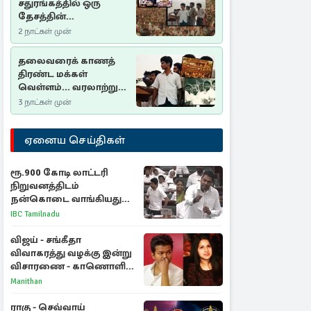
சதுரங்கத்தில் ஒரு
தேசத்தின்
தீர்க்கதரிசனம் :
2 நாட்கள் முன்
சுதுமலை பிரகடனம்
ஒரு வரலாற்றுப் பாடம்
தலைவரைக் காணத்
திரண்ட மக்கள்
வெள்ளம்... வரலாற்றுச்
சிறப்புமிக்க சுதுமலைப்
3 நாட்கள் முன்
பிரகடனம்…
ஏனைய செய்திகள்
ரூ.900 கோடி லாட்டரி
நிறுவனத்திடம்
நன்கொடை வாங்கியது
ஏன்? உதயநிதி - ஆதவ்
IBC Tamilnadu
விவாதம்
விஜய் - சங்கீதா
விவாகரத்து வழக்கு இன்று
விசாரணை - காணொளி
மூலம் ஆஜராக வாய்ப்பு
Manithan
ராகு - செவ்வாய்