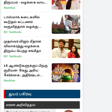
திருப்பம் - வழக்கை வாபஸ்
பெற்ற சங்கீதா!
Manithan
டாஸ்மாக் கடைகளில்
கூடுதல் கட்டணம்
வசூலித்தால் வழக்கு:
சென்னை உயர்நீதிமன்றம்
IBC Tamilnadu
உத்தரவு
முதல்வர் விஜய் மீதான
விவாகரத்து வழக்கை
திரும்ப பெற்ற சங்கீதா
IBC Tamilnadu
18 ஆண்டுகளுக்குப் பிறகு
சூரியன்- கேது அரிய
சேர்க்கை: அதிர்ஷ்டம்
பெறும் 3 ராசிகள்!
Manithan
துயர் பகிர்வு
மரண அறிவித்தல்