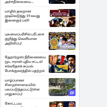
அச்சநிலையை
மையப்படுத்தி
ஜெயசங்கர் அறிக்கை
யாழில் தவறான
முடிவெடுத்து 19 வயது
இளைஞர் பலி!
புலமைப்பரிசில் பரீட்சை
குறித்து வெளியான
அறிவிப்பு!
ஹோர்முஸ் நீரிணையை
மூட ஈரான் புதிய சட்டம்!
சர்வதேசக் கப்பல்
போக்குவரத்தில் பதற்றம்
யாழ்ப்பாண
சிறைச்சாலையில்
பலப்படுத்தப்பட்டுள்ள
பாதுகாப்பு!
கோட்டபய