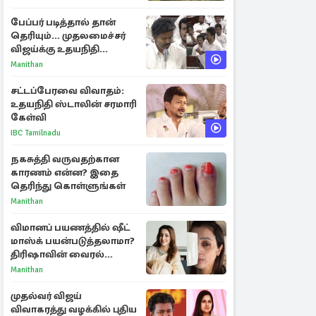
பேப்பர் படித்தால் தான்
தெரியும்... முதலமைச்சர்
விஜய்க்கு உதயநிதி
ஸ்டாலின் பதிலடி
Manithan
சட்டப்பேரவை விவாதம்:
உதயநிதி ஸ்டாலின் சரமாரி
கேள்வி
IBC Tamilnadu
நகசுத்தி வருவதற்கான
காரணம் என்ன? இதை
தெரிந்து கொள்ளுங்கள்
Manithan
விமானப் பயணத்தில் ஷீட்
மாஸ்க் பயன்படுத்தலாமா?
திரிஷாவின் வைரல்
செல்ஃபிக்கு மருத்துவர்
Manithan
விளக்கம்
முதல்வர் விஜய்
விவாகரத்து வழக்கில் புதிய