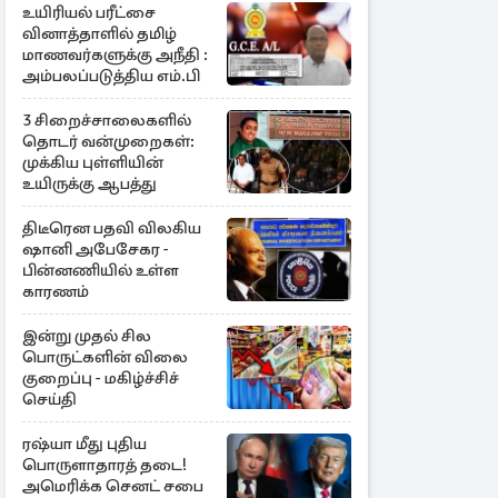
உயிரியல் பரீட்சை
வினாத்தாளில் தமிழ்
மாணவர்களுக்கு அநீதி :
அம்பலப்படுத்திய எம்.பி
3 சிறைச்சாலைகளில்
தொடர் வன்முறைகள்:
முக்கிய புள்ளியின்
உயிருக்கு ஆபத்து
திடீரென பதவி விலகிய
ஷானி அபேசேகர -
பின்னணியில் உள்ள
காரணம்
இன்று முதல் சில
பொருட்களின் விலை
குறைப்பு - மகிழ்ச்சிச்
செய்தி
ரஷ்யா மீது புதிய
பொருளாதாரத் தடை!
அமெரிக்க செனட் சபை