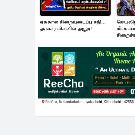
ஏககால சிறையுடைப்பு சதி...
செயலிழந
அவசர மிசனில் அநுர!
மீட்கப்
சிறைச
பாதுகாப
அச்சுறு