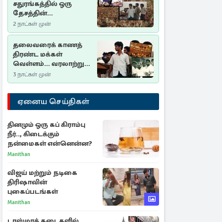
சதுரங்கத்தில் ஒரு
தேசத்தின்
தீர்க்கதரிசனம் :
2 நாட்கள் முன்
சுதுமலை பிரகடனம்
ஒரு வரலாற்றுப் பாடம்
தலைவரைக் காணத்
திரண்ட மக்கள்
வெள்ளம்... வரலாற்றுச்
சிறப்புமிக்க சுதுமலைப்
3 நாட்கள் முன்
பிரகடனம்…
ஏனைய செய்திகள்
தினமும் ஒரு கப் கிராம்பு
நீர்.., கிடைக்கும்
நன்மைகள் என்னென்ன?
Manithan
விஜய் மற்றும் நடிகை
திரிஷாவின்
புகைப்படங்கள்
Manithan
டாஸ்மாக் கடைகளில்