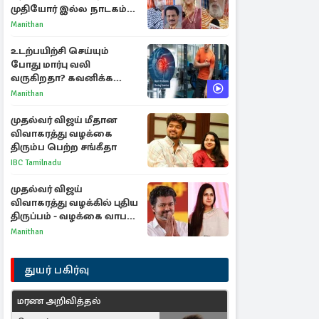
முதியோர் இல்ல நாடகம்
குறித்து குட்டி பத்மினி
Manithan
பரபரப்பு பேட்டி
உடற்பயிற்சி செய்யும்
போது மார்பு வலி
வருகிறதா? கவனிக்க
வேண்டிய எச்சரிக்கை
Manithan
அறிகுறிகள்
முதல்வர் விஜய் மீதான
விவாகரத்து வழக்கை
திரும்ப பெற்ற சங்கீதா
IBC Tamilnadu
முதல்வர் விஜய்
விவாகரத்து வழக்கில் புதிய
திருப்பம் - வழக்கை வாபஸ்
பெற்ற சங்கீதா!
Manithan
துயர் பகிர்வு
மரண அறிவித்தல்