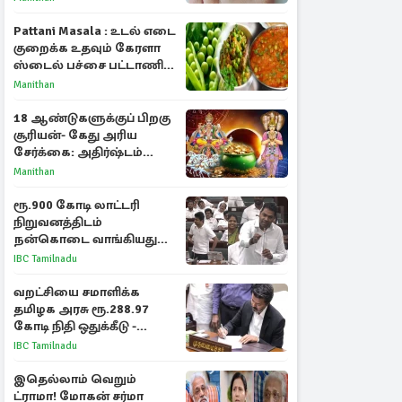
Pattani Masala : உடல் எடை
குறைக்க உதவும் கேரளா
ஸ்டைல் பச்சை பட்டாணி
கிரேவி
Manithan
18 ஆண்டுகளுக்குப் பிறகு
சூரியன்- கேது அரிய
சேர்க்கை: அதிர்ஷ்டம்
பெறும் 3 ராசிகள்!
Manithan
ரூ.900 கோடி லாட்டரி
நிறுவனத்திடம்
நன்கொடை வாங்கியது
ஏன்? உதயநிதி - ஆதவ்
IBC Tamilnadu
விவாதம்
வறட்சியை சமாளிக்க
தமிழக அரசு ரூ.288.97
கோடி நிதி ஒதுக்கீடு -
வெளியான அரசாணை
IBC Tamilnadu
இதெல்லாம் வெறும்
ட்ராமா! மோகன் சர்மா