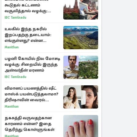
கூடுதல் கட்டணம்
வசூலித்தால் வழக்கு:
சென்னை உயர்நீதிமன்றம்
IBC Tamilnadu
உத்தரவு
உலகில் இந்த நகரில்
இறப்பதற்கு தடையாம்:
எங்குள்ளது? என்ன
காரணம் தெரியுமா?
Manithan
பழனி கோயில் நில மோசடி
வழக்கு: சிறையில் இருந்த
அன்வர்தீன் மரணம்
IBC Tamilnadu
விமானப் பயணத்தில் ஷீட்
மாஸ்க் பயன்படுத்தலாமா?
திரிஷாவின் வைரல்
செல்ஃபிக்கு மருத்துவர்
Manithan
விளக்கம்
நகசுத்தி வருவதற்கான
காரணம் என்ன? இதை
தெரிந்து கொள்ளுங்கள்
Manithan