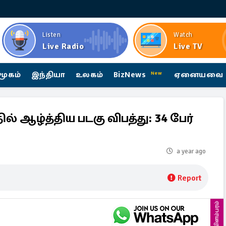
Listen
Watch
Live Radio
Live TV
மூகம்
இந்தியா
உலகம்
BizNews
ஏனையவை
New
் ஆழ்த்திய படகு விபத்து: 34 பேர்
a year ago
Report
விளம்பரம்