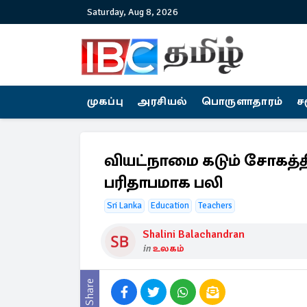
Saturday, Aug 8, 2026
முகப்பு
அரசியல்
பொருளாதாரம்
ச
வியட்நாமை கடும் சோகத்தில
பரிதாபமாக பலி
Sri Lanka
Education
Teachers
Shalini Balachandran
in
உலகம்
Share