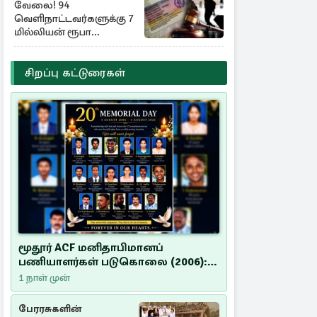
வேலை! 94
வெளிநாட்டவர்களுக்கு 7
மில்லியன் ரூபா
அபராதம்
சிறப்பு கட்டுரைகள்
மூதூர் ACF மனிதாபிமானப்
பணியாளர்கள் படுகொலை (2006):
20 ஆண்டுகளாகியும் நீதி
1 நாள் முன்
மறுக்கப்பட்ட மனிதாபிமானப்
பேரவலம்
பேரரசுகளின்