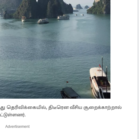
த்து தெரிவிக்கையில், திடீரென வீசிய சூறைக்காற்றால்
ட்டுள்ளனர்.
Advertisement