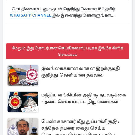
செய்திகளை உடனுக்குடன் தெரிந்து கொள்ள IBC தமிழ்
WHATSAPP CHANNEL
இல் இணைந்து கொள்ளுங்கள்...
மேலும் இது தொடர்பான செய்திகளைப் படிக்க இங்கே கிளிக்
செய்யவும்
இலங்கைக்கான வாகன இறக்குமதி
குறித்து வெளியான தகவல்!
மத்திய வங்கியின் அதிரடி நடவடிக்கை
- தடை செய்யப்பட்ட நிறுவனங்கள்
பெண் காசாளர் மீது துப்பாக்கிசூடு :
சந்தேக நபரை கைது செய்ய
பொதுமக்களின் உதவியை நாடும்