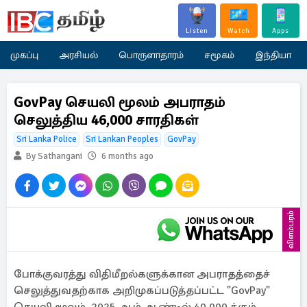
Listen
Watch
Apps
முகப்பு
அரசியல்
பொருளாதாரம்
சமூகம்
இந்தியா
GovPay செயலி மூலம் அபராதம்
செலுத்திய 46,000 சாரதிகள்
Sri Lanka Police
Sri Lankan Peoples
GovPay
By Sathangani
6 months ago
விளம்பரம்
போக்குவரத்து விதிமீறல்களுக்கான அபராதத்தைச்
செலுத்துவதற்காக அறிமுகப்படுத்தப்பட்ட "GovPay"