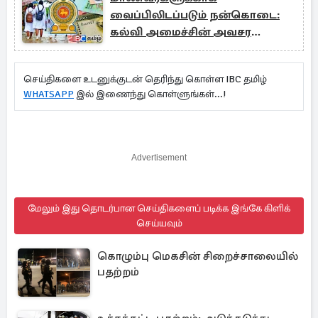
வைப்பிலிடப்படும் நன்கொடை:
கல்வி அமைச்சின் அவசர
அறிவிப்பு
செய்திகளை உடனுக்குடன் தெரிந்து கொள்ள IBC தமிழ்
WHATSAPP
இல் இணைந்து கொள்ளுங்கள்...!
Advertisement
மேலும் இது தொடர்பான செய்திகளைப் படிக்க இங்கே கிளிக்
செய்யவும்
கொழும்பு மெகசின் சிறைச்சாலையில்
பதற்றம்