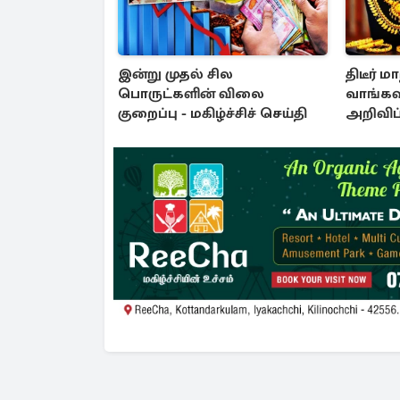
இன்று முதல் சில
திடீர் ம
பொருட்களின் விலை
வாங்கவு
குறைப்பு - மகிழ்ச்சிச் செய்தி
அறிவிப்