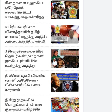
சிறைகளை உலுக்கிய
ஒரே நேரக்
கலவரங்கள்....!
உளவுத்துறை எச்சரித்த
பாரிய சதி அம்பலம்
உயிரியல் பரீட்சை
வினாத்தாளில் தமிழ்
மாணவர்களுக்கு அநீதி :
அம்பலப்படுத்திய எம்.பி
3 சிறைச்சாலைகளில்
தொடர் வன்முறைகள்:
முக்கிய புள்ளியின்
உயிருக்கு ஆபத்து
திடீரென பதவி விலகிய
ஷானி அபேசேகர -
பின்னணியில் உள்ள
காரணம்
இன்று முதல் சில
பொருட்களின் விலை
குறைப்பு - மகிழ்ச்சிச்