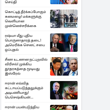
செய்தி
கொட்டித் தீர்க்கப்போகும்
கனமழை! மக்களுக்கு
வெளியான
முன்னெச்சரிக்கை
ரஷ்யா மீது புதிய
பொருளாதாரத் தடை!
அமெரிக்க செனட் சபை
ஒப்புதல்
சீனா உடனான நட்புறவில்
விரிசல்! முக்கிய
தூதரகத்தை மூடியது
இஸ்ரேல்
ஈரான் எவ்வித
கட்டாயப்படுத்தலுக்கும்
அடிபணியாது!
பெசெஷ்கியன்
அறிவிப்பு
ஈரான் பயன்படுத்திய