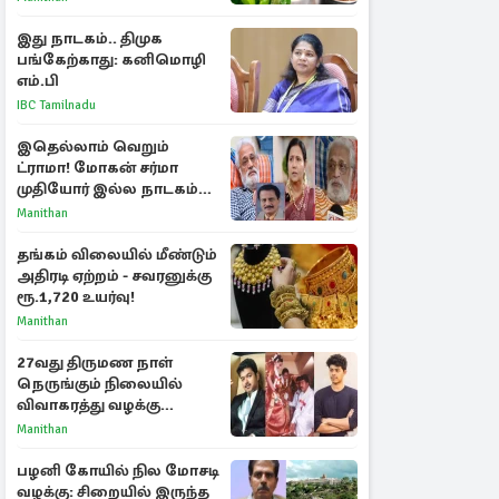
இது நாடகம்.. திமுக
பங்கேற்காது: கனிமொழி
எம்.பி
IBC Tamilnadu
இதெல்லாம் வெறும்
ட்ராமா! மோகன் சர்மா
முதியோர் இல்ல நாடகம்
குறித்து குட்டி பத்மினி
Manithan
பரபரப்பு பேட்டி
தங்கம் விலையில் மீண்டும்
அதிரடி ஏற்றம் - சவரனுக்கு
ரூ.1,720 உயர்வு!
Manithan
27வது திருமண நாள்
நெருங்கும் நிலையில்
விவாகரத்து வழக்கு
வாபஸ்! விஜய்யுடன்
Manithan
மீண்டும் இணைவாரா?
பழனி கோயில் நில மோசடி
வழக்கு: சிறையில் இருந்த