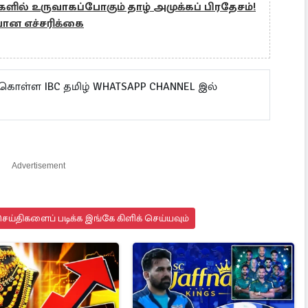
ளில் உருவாகப்போகும் தாழ் அமுக்கப் பிரதேசம்!
யான எச்சரிக்கை
 கொள்ள IBC தமிழ் WHATSAPP CHANNEL இல்
Advertisement
ய்திகளைப் படிக்க இங்கே கிளிக் செய்யவும்