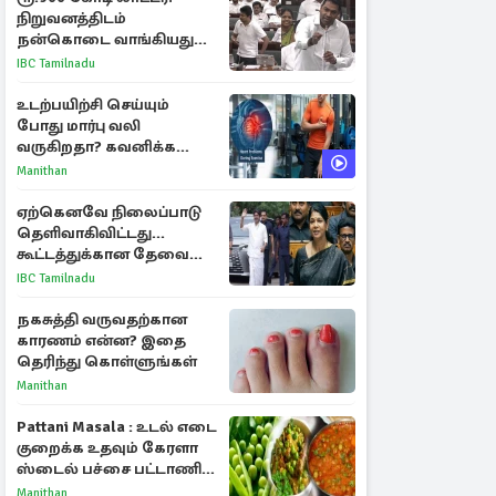
நிறுவனத்திடம்
நன்கொடை வாங்கியது
ஏன்? உதயநிதி - ஆதவ்
IBC Tamilnadu
விவாதம்
உடற்பயிற்சி செய்யும்
போது மார்பு வலி
வருகிறதா? கவனிக்க
வேண்டிய எச்சரிக்கை
Manithan
அறிகுறிகள்
ஏற்கெனவே நிலைப்பாடு
தெளிவாகிவிட்டது...
கூட்டத்துக்கான தேவை
என்ன? - கனிமொழி
IBC Tamilnadu
விமர்சனம்
நகசுத்தி வருவதற்கான
காரணம் என்ன? இதை
தெரிந்து கொள்ளுங்கள்
Manithan
Pattani Masala : உடல் எடை
குறைக்க உதவும் கேரளா
ஸ்டைல் பச்சை பட்டாணி
கிரேவி
Manithan