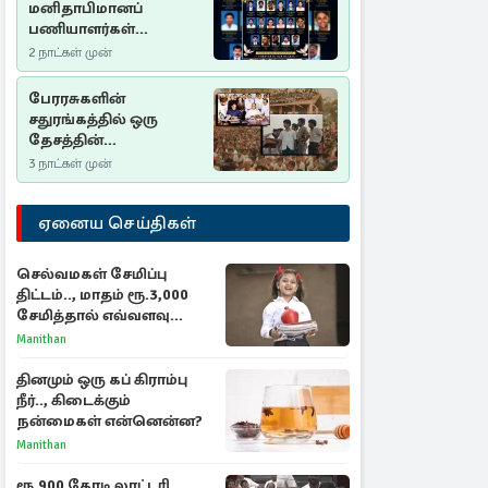
மனிதாபிமானப்
பணியாளர்கள்
படுகொலை (2006): 20
2 நாட்கள் முன்
ஆண்டுகளாகியும் நீதி
மறுக்கப்பட்ட
பேரரசுகளின்
மனிதாபிமானப்
சதுரங்கத்தில் ஒரு
பேரவலம்
தேசத்தின்
தீர்க்கதரிசனம் :
3 நாட்கள் முன்
சுதுமலை பிரகடனம்
ஒரு வரலாற்றுப் பாடம்
ஏனைய செய்திகள்
செல்வமகள் சேமிப்பு
திட்டம்.., மாதம் ரூ.3,000
சேமித்தால் எவ்வளவு
கிடைக்கும்?
Manithan
தினமும் ஒரு கப் கிராம்பு
நீர்.., கிடைக்கும்
நன்மைகள் என்னென்ன?
Manithan
ரூ.900 கோடி லாட்டரி