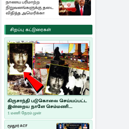
நாணய பரிமாற்ற
நிறுவனங்களுக்கு தடை
விதித்த அமெரிக்கா
சிறப்பு கட்டுரைகள்
கிருசாந்தி படுகொலை செய்யப்பட்ட
இன்றைய நாளே செம்மணி
இனப்படுகொலை தினம்…!
1 மணி நேரம் முன்
மூதூர் ACF