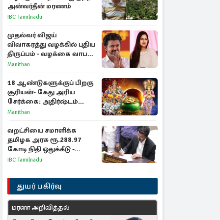
அன்வர்தீன் மரணம்
IBC Tamilnadu
முதல்வர் விஜய்
விவாகரத்து வழக்கில் புதிய
திருப்பம் - வழக்கை வாபஸ்
பெற்ற சங்கீதா!
Manithan
18 ஆண்டுகளுக்குப் பிறகு
சூரியன்- கேது அரிய
சேர்க்கை: அதிர்ஷ்டம்
பெறும் 3 ராசிகள்!
Manithan
வறட்சியை சமாளிக்க
தமிழக அரசு ரூ.288.97
கோடி நிதி ஒதுக்கீடு -
வெளியான அரசாணை
IBC Tamilnadu
துயர் பகிர்வு
மரண அறிவித்தல்