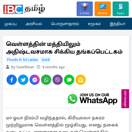
Listen
Watch
Apps
முகப்பு
அரசியல்
பொருளாதாரம்
சமூகம்
இந்தியா
வெள்ளத்தின் மத்தியிலும்
அதிஷ்டவசமாக சிக்கிய தங்கப்பெட்டகம்
Floods In Sri Lanka
Gold
By Sumithiran
8 months ago
விளம்பரம்
மா ஓயா நிரம்பி வழிந்ததால், கிரியுல்லா நகரம்
முற்றிலுமாக வெள்ளத்தில் மூழ்கியது. எனது நகைக்