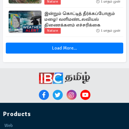
போக்குவரத்து
Nature
1 மாதம் முன்
இன்றும் கொட்டித் தீர்க்கப்போகும்
மழை! வளிமண்டலவியல்
திணைக்களம் எச்சரிக்கை
Nature
1 மாதம் முன்
Load More...
Products
Web