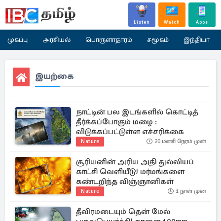
Listen
Watch
Apps
முகப்பு
அரசியல்
பொருளாதாரம்
சமூகம்
இந்தியா
இயற்கை
நாட்டின் பல இடங்களில் கொட்டித்
தீர்க்கப்போகும் மழை :
விடுக்கப்பட்டுள்ள எச்சரிக்கை
Nature
20 மணி நேரம் முன்
சூரியனின் அரிய அதி துல்லியப்
காட்சி வெளியீடு! மர்மங்களை
கண்டறிந்த விஞ்ஞானிகள்
Nature
1 நாள் முன்
தீவிரமடையும் தென் மேல்