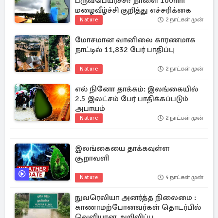
பருவபெயர்ச்சி! நாளை 100mm
மழைவீழ்ச்சி குறித்து எச்சரிக்கை
Nature
2 நாட்கள் முன்
மோசமான வானிலை காரணமாக
நாட்டில் 11,832 பேர் பாதிப்பு
Nature
2 நாட்கள் முன்
எல் நினோ தாக்கம்: இலங்கையில்
2.5 இலட்சம் பேர் பாதிக்கப்படும்
அபாயம்
Nature
2 நாட்கள் முன்
இலங்கையை தாக்கவுள்ள
சூறாவளி
Nature
4 நாட்கள் முன்
நுவரெலியா அனர்த்த நிலைமை :
காணாமற்போனவர்கள் தொடர்பில்
வெளியான அறிவிப்பு