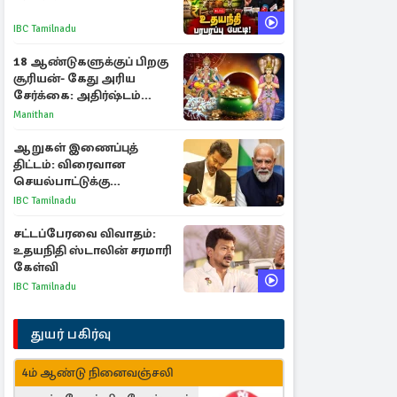
IBC Tamilnadu
18 ஆண்டுகளுக்குப் பிறகு
சூரியன்- கேது அரிய
சேர்க்கை: அதிர்ஷ்டம்
பெறும் 3 ராசிகள்!
Manithan
ஆறுகள் இணைப்புத்
திட்டம்: விரைவான
செயல்பாட்டுக்கு
பிரதமருக்கு முதலமைச்சர்
IBC Tamilnadu
கடிதம்
சட்டப்பேரவை விவாதம்:
உதயநிதி ஸ்டாலின் சரமாரி
கேள்வி
IBC Tamilnadu
துயர் பகிர்வு
4ம் ஆண்டு நினைவஞ்சலி