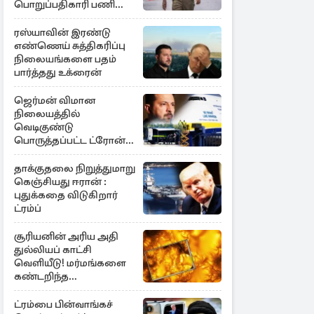
பொறுப்பதிகாரி பணி
இடைநீக்கம்
ரஸ்யாவின் இரண்டு
எண்ணெய் சுத்திகரிப்பு
நிலையங்களை பதம்
பார்த்தது உக்ரைன்
ஜெர்மன் விமான
நிலையத்தில்
வெடிகுண்டு
பொருத்தப்பட்ட ட்ரோன்!
தப்பியது உக்ரைன்
விமானம்
தாக்குதலை நிறுத்துமாறு
கெஞ்சியது ஈரான் :
புதுக்கதை விடுகிறார்
ட்ரம்ப்
சூரியனின் அரிய அதி
துல்லியப் காட்சி
வெளியீடு! மர்மங்களை
கண்டறிந்த
விஞ்ஞானிகள்
ட்ரம்பை பின்வாங்கச்