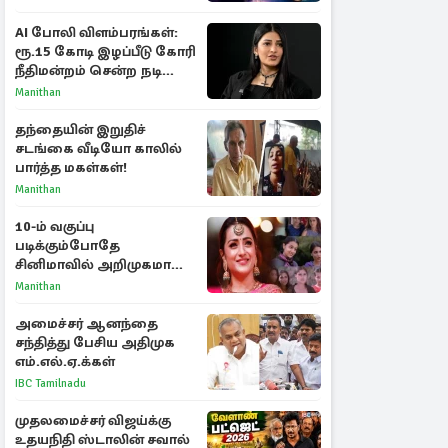
ராசிகள்!
AI போலி விளம்பரங்கள்:
ரூ.15 கோடி இழப்பீடு கோரி
நீதிமன்றம் சென்ற நடிகை
ஸ்ருதி ஹாசன்!
Manithan
தந்தையின் இறுதிச்
சடங்கை வீடியோ காலில்
பார்த்த மகள்கள்!
Manithan
10-ம் வகுப்பு
படிக்கும்போதே
சினிமாவில் அறிமுகமான
த்ரிஷா! உண்மையை
Manithan
பகிர்ந்த இயக்குநர் பிரவீன்
காந்தி
அமைச்சர் ஆனந்தை
சந்தித்து பேசிய அதிமுக
எம்.எல்.ஏ.க்கள்
IBC Tamilnadu
முதலமைச்சர் விஜய்க்கு
உதயநிதி ஸ்டாலின் சவால்