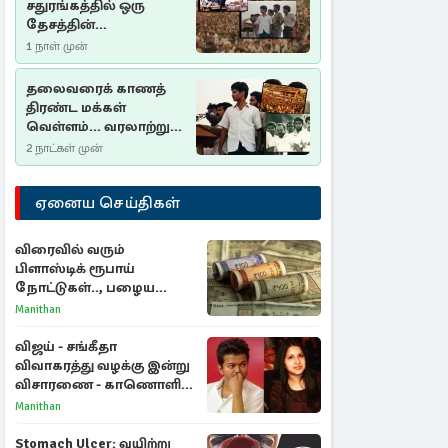
சதுரங்கத்தில் ஒரு
தேசத்தின்
தீர்க்கதரிசனம் :
1 நாள் முன்
சுதுமலை பிரகடனம்
ஒரு வரலாற்றுப் பாடம்
தலைவரைக் காணத்
திரண்ட மக்கள்
வெள்ளம்... வரலாற்றுச்
சிறப்புமிக்க சுதுமலைப்
2 நாட்கள் முன்
பிரகடனம்…
ஏனைய செய்திகள்
விரைவில் வரும்
பிளாஸ்டிக் ரூபாய்
நோட்டுகள்.., பழைய
காகித நோட்டுகள்
Manithan
செல்லுமா?
விஜய் - சங்கீதா
விவாகரத்து வழக்கு இன்று
விசாரணை - காணொளி
மூலம் ஆஜராக வாய்ப்பு
Manithan
Stomach Ulcer: வயிற்று