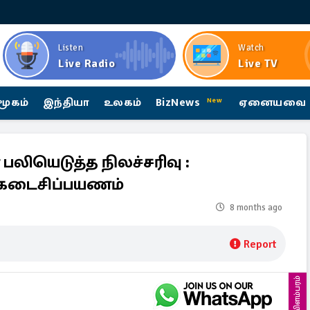
Listen
Watch
Live Radio
Live TV
மூகம்
இந்தியா
உலகம்
BizNews
ஏனையவை
New
லியெடுத்த நிலச்சரிவு :
் கடைசிப்பயணம்
8 months ago
Report
விளம்பரம்