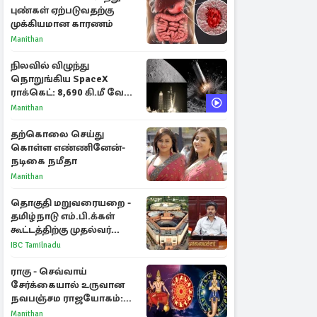
புண்கள் ஏற்படுவதற்கு
முக்கியமான காரணம்
Manithan
நிலவில் விழுந்து
நொறுங்கிய SpaceX
ராக்கெட்: 8,690 கி.மீ வேக
மோதலால் உருவான புதிய
Manithan
பள்ளம்!
தற்கொலை செய்து
கொள்ள எண்ணினேன்-
நடிகை நமீதா
Manithan
தொகுதி மறுவரையறை -
தமிழ்நாடு எம்.பி.க்கள்
கூட்டத்திற்கு முதல்வர்
விஜய் அழைப்பு
IBC Tamilnadu
ராகு - செவ்வாய்
சேர்க்கையால் உருவான
நவபஞ்சம ராஜயோகம்:
அதிர்ஷ்டம் பெறும் 3
Manithan