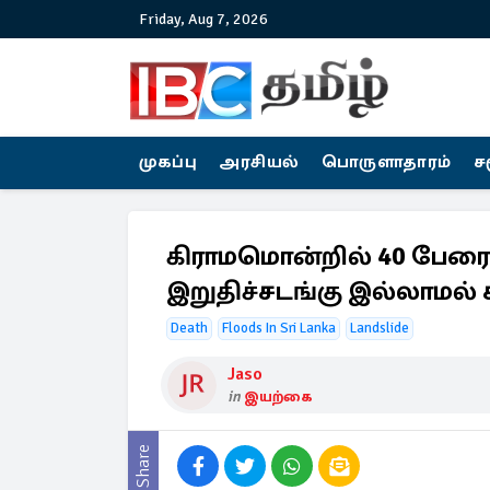
Friday, Aug 7, 2026
முகப்பு
அரசியல்
பொருளாதாரம்
ச
கிராமமொன்றில் 40 பேரை ப
இறுதிச்சடங்கு இல்லாமல
Death
Floods In Sri Lanka
Landslide
Jaso
in
இயற்கை
Share