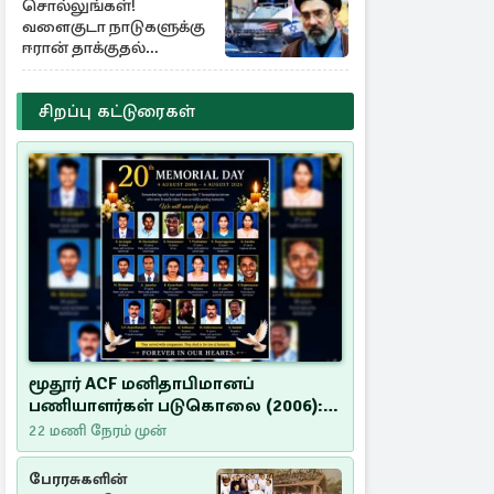
சொல்லுங்கள்!
வளைகுடா நாடுகளுக்கு
ஈரான் தாக்குதல்
எச்சரிக்கை
சிறப்பு கட்டுரைகள்
மூதூர் ACF மனிதாபிமானப்
பணியாளர்கள் படுகொலை (2006):
20 ஆண்டுகளாகியும் நீதி
22 மணி நேரம் முன்
மறுக்கப்பட்ட மனிதாபிமானப்
பேரவலம்
பேரரசுகளின்