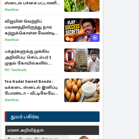
ஸ்டைல் பச்சை பட்டாணி
கிரேவி
Manithan
விஜயின் வெற்றிப்
பயணத்திலிருந்து நாம்
கற்றுக்கொள்ள வேண்டிய
முக்கிய 3 விடயங்கள்!
Manithan
பக்தர்களுக்கு முக்கிய
அறிவிப்பு: செப்டம்பர் 1
முதல் கோயில்களில்
மொபைலுக்கு தடை!
IBC Tamilnadu
Tea Kadai Sweet Bonda :
டீக்கடை ஸ்டைல் இனிப்பு
போண்டா – வீட்டிலேயே
செய்வது எப்படி?
Manithan
துயர் பகிர்வு
மரண அறிவித்தல்