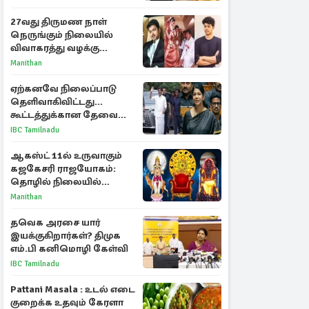
27வது திருமண நாள்
நெருங்கும் நிலையில்
விவாகரத்து வழக்கு
வாபஸ்! விஜய்யுடன்
Manithan
மீண்டும் இணைவாரா?
ஏற்கனவே நிலைப்பாடு
தெளிவாகிவிட்டது...
கூட்டத்துக்கான தேவை
என்ன? - கனிமொழி
IBC Tamilnadu
விமர்சனம்
ஆகஸ்ட் 11ல் உருவாகும்
கஜகேசரி ராஜயோகம்:
தொழில் நிலையில்
அதிர்ஷ்டம் பெறும் 3
Manithan
ராசிகள்!
தவெக அரசை யார்
இயக்குகிறார்கள்? திமுக
எம்.பி கனிமொழி கேள்வி
IBC Tamilnadu
Pattani Masala : உடல் எடை
குறைக்க உதவும் கேரளா