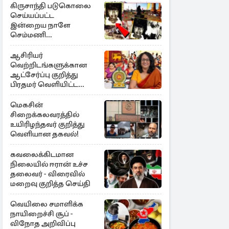
கிருசாந்தி படுகொலை
செய்யப்பட்ட
இன்றைய நாளே
செம்மணி
இனப்படுகொலை
தினம்…!
ஆசிரியர்
வெற்றிடங்களுக்கான
ஆட்சேர்ப்பு குறித்து
பிரதமர் வெளியிட்ட
அறிவிப்பு
மெகசின்
சிறைக்கலவரத்தில்
உயிரிழந்தவர் குறித்து
வெளியான தகவல்!
கவலைக்கிடமான
நிலையில் ஈரான் உச்ச
தலைவர் - விரைவில்
மறைவு குறித்த செய்தி
வெயிலை சமாளிக்க
நாயிறைச்சி சூப் -
விநோத அறிவிப்பு