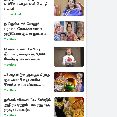
பங்கேற்காது: கனிமொழி
எம்.பி
IBC Tamilnadu
இதெல்லாம் வெறும்
ட்ராமா! மோகன் சர்மா
முதியோர் இல்ல நாடகம்
குறித்து குட்டி பத்மினி
Manithan
பரபரப்பு பேட்டி
செல்வமகள் சேமிப்பு
திட்டம்.., மாதம் ரூ.3,000
சேமித்தால் எவ்வளவு
கிடைக்கும்?
Manithan
18 ஆண்டுகளுக்குப் பிறகு
சூரியன்- கேது அரிய
சேர்க்கை: அதிர்ஷ்டம்
பெறும் 3 ராசிகள்!
Manithan
தங்கம் விலையில் மீண்டும்
அதிரடி ஏற்றம் - சவரனுக்கு
ரூ.1,720 உயர்வு!
Manithan