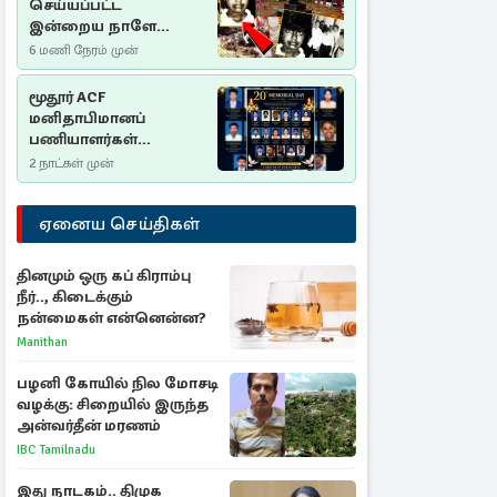
செய்யப்பட்ட
இன்றைய நாளே
செம்மணி
6 மணி நேரம் முன்
இனப்படுகொலை
தினம்…!
மூதூர் ACF
மனிதாபிமானப்
பணியாளர்கள்
படுகொலை (2006): 20
2 நாட்கள் முன்
ஆண்டுகளாகியும் நீதி
மறுக்கப்பட்ட
ஏனைய செய்திகள்
மனிதாபிமானப்
பேரவலம்
தினமும் ஒரு கப் கிராம்பு
நீர்.., கிடைக்கும்
நன்மைகள் என்னென்ன?
Manithan
பழனி கோயில் நில மோசடி
வழக்கு: சிறையில் இருந்த
அன்வர்தீன் மரணம்
IBC Tamilnadu
இது நாடகம்.. திமுக