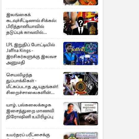
இலங்கைக்
கடவுச்சீட்டினால் சிக்கல்:
பிரித்தானியாவில்
தடுப்புக் காவலில்
முன்னாள் எம்.பி!
LPL இறுதிப் போட்டியில்
Jaffna Kings -
இரசிகர்களுக்கு இலவச
அனுமதி
செயலிழந்த
துப்பாக்கிகள் -
மீட்கப்படாத ஆயுதங்கள்!
சிறைச்சாலைகளின்
பாதுகாப்பில் பாரிய
அச்சுறுத்தல்
யாழ். பல்கலைக்கழக
இசைத்துறை மாணவி
நிரோஷினி உயிரிழப்பு
உயர்தரப் பரீட்சைக்கு