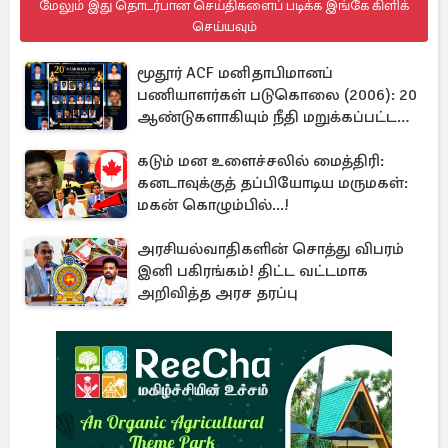
மேலும் இது தொடர்பான செய்திகளைப் படிக்க இங்கே கிளிக்
செய்யவும்
மூதூர் ACF மனிதாபிமானப்
பணியாளர்கள் படுகொலை (2006): 20
ஆண்டுகளாகியும் நீதி மறுக்கப்பட்ட
மனிதாபிமானப் பேரவலம்
கடும் மன உளைச்சலில் மைத்திரி:
கனடாவுக்குத் தப்பியோடிய மருமகள்:
மகன் கொழும்பில்...!
அரசியல்வாதிகளின் சொத்து விபரம்
இனி பகிரங்கம்! திட்ட வட்டமாக
அறிவித்த அரச தரப்பு