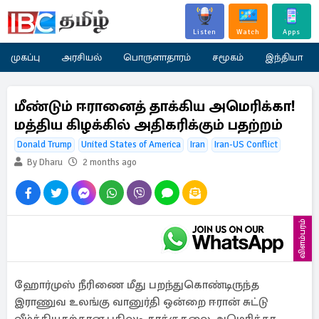
Listen
Watch
Apps
முகப்பு
அரசியல்
பொருளாதாரம்
சமூகம்
இந்தியா
மீண்டும் ஈரானைத் தாக்கிய அமெரிக்கா!
மத்திய கிழக்கில் அதிகரிக்கும் பதற்றம்
Donald Trump
United States of America
Iran
Iran-US Conflict
By Dharu
2 months ago
விளம்பரம்
ஹோர்முஸ் நீரிணை மீது பறந்துகொண்டிருந்த
இராணுவ உலங்கு வானுர்தி ஒன்றை ஈரான் சுட்டு