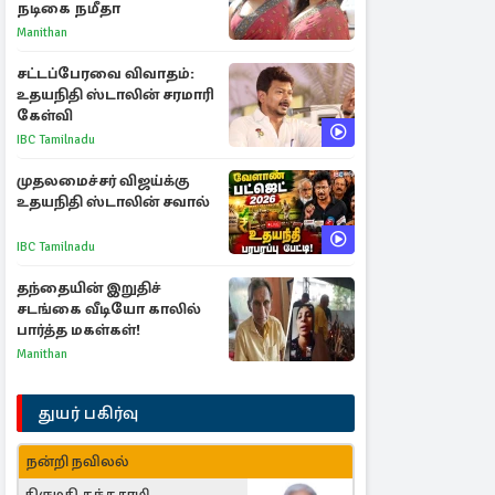
நடிகை நமீதா
Manithan
சட்டப்பேரவை விவாதம்:
உதயநிதி ஸ்டாலின் சரமாரி
கேள்வி
IBC Tamilnadu
முதலமைச்சர் விஜய்க்கு
உதயநிதி ஸ்டாலின் சவால்
IBC Tamilnadu
தந்தையின் இறுதிச்
சடங்கை வீடியோ காலில்
பார்த்த மகள்கள்!
Manithan
துயர் பகிர்வு
நன்றி நவிலல்
திருமதி கந்தசாமி