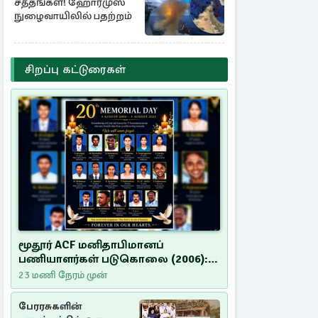
சத்தங்கள்! ஹோர்முஸ்
நுழைவாயிலில் பதற்றம்
சிறப்பு கட்டுரைகள்
மூதூர் ACF மனிதாபிமானப்
பணியாளர்கள் படுகொலை (2006):
20 ஆண்டுகளாகியும் நீதி
23 மணி நேரம் முன்
மறுக்கப்பட்ட மனிதாபிமானப்
பேரவலம்
பேரரசுகளின்