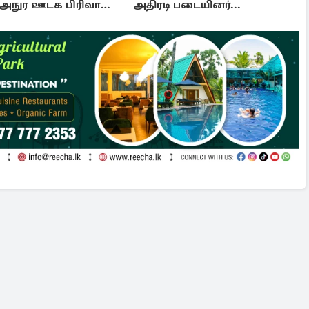
ு அநுர ஊடக பிரிவால்
அதிரடி படையினர்...
்பட்டது ஏன்...!