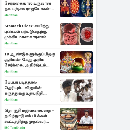
சேர்க்கையால் உருவான
நவபஞ்சம ராஜயோகம்:
அதிர்ஷ்டம் பெறும் 3
Manithan
ராசிகள்!
Stomach Ulcer: வயிற்று
புண்கள் ஏற்படுவதற்கு
முக்கியமான காரணம்
Manithan
18 ஆண்டுகளுக்குப் பிறகு
சூரியன்- கேது அரிய
சேர்க்கை: அதிர்ஷ்டம்
பெறும் 3 ராசிகள்!
Manithan
பேப்பர் படித்தால்
தெரியும்...விஜயின்
கருத்துக்கு உதயநிதி
பதிலடி - பேரவையில்
Manithan
அனல் பறந்த விவாதம்
தொகுதி மறுவரையறை -
தமிழ்நாடு எம்.பி.க்கள்
கூட்டத்திற்கு முதல்வர்
விஜய் அழைப்பு
IBC Tamilnadu