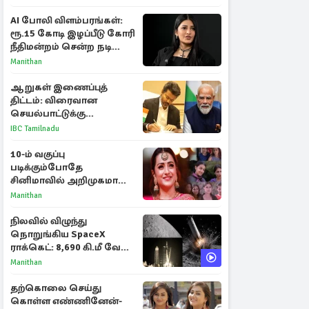
AI போலி விளம்பரங்கள்:
ரூ.15 கோடி இழப்பீடு கோரி
நீதிமன்றம் சென்ற நடிகை
ஸ்ருதி ஹாசன்!
Manithan
ஆறுகள் இணைப்புத்
திட்டம்: விரைவான
செயல்பாட்டுக்கு
பிரதமருக்கு முதலமைச்சர்
IBC Tamilnadu
கடிதம்
10-ம் வகுப்பு
படிக்கும்போதே
சினிமாவில் அறிமுகமான
த்ரிஷா! உண்மையை
Manithan
பகிர்ந்த இயக்குநர் பிரவீன்
காந்தி
நிலவில் விழுந்து
நொறுங்கிய SpaceX
ராக்கெட்: 8,690 கி.மீ வேக
மோதலால் உருவான புதிய
Manithan
பள்ளம்!
தற்கொலை செய்து
கொள்ள எண்ணினேன்-