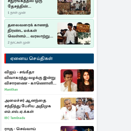
சதுரங்கத்தில் ஒரு
தேசத்தின்
தீர்க்கதரிசனம் :
1 நாள் முன்
சுதுமலை பிரகடனம்
ஒரு வரலாற்றுப் பாடம்
தலைவரைக் காணத்
திரண்ட மக்கள்
வெள்ளம்... வரலாற்றுச்
சிறப்புமிக்க சுதுமலைப்
2 நாட்கள் முன்
பிரகடனம்…
ஏனைய செய்திகள்
விஜய் - சங்கீதா
விவாகரத்து வழக்கு இன்று
விசாரணை - காணொளி
மூலம் ஆஜராக வாய்ப்பு
Manithan
அமைச்சர் ஆனந்தை
சந்தித்து பேசிய அதிமுக
எம்.எல்.ஏ.க்கள்
IBC Tamilnadu
ராகு - செவ்வாய்