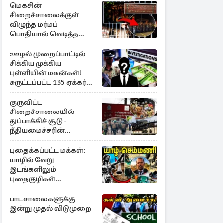
மெகசின்
சிறைச்சாலைக்குள்
விழுந்த மர்மப்
பொதியால் வெடித்த
மோதல் - ஒருவர் பலி :
பலர் காயம்
ஊழல் முறைப்பாட்டில்
சிக்கிய முக்கிய
புள்ளியின் மகன்கள்!
சுருட்டப்பட்ட 135 ஏக்கர்
தேயிலைத் தோட்டம்
குருவிட்ட
சிறைச்சாலையில்
துப்பாக்கிச் சூடு -
நீதியமைச்சரின்
அறிவிப்பு
புதைக்கப்பட்ட மக்கள்:
யாழில் வேறு
இடங்களிலும்
புதைகுழிகள்
இருக்கலாம்..!
எழுமாற்றாக அகழ்வு
பாடசாலைகளுக்கு
இன்று முதல் விடுமுறை