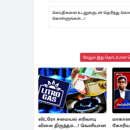
செய்திகளை உடனுக்குடன் தெரிந்து கொள
கொள்ளுங்கள்...!
மேலும் இது தொடர்பான செ
லிட்ரோ சமையல் எரிவாயு
மாகாண 
விலை திருத்தம்...! வெளியான
கோரிய வ