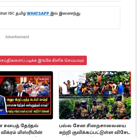
்ள IBC தமிழ்
WHATSAPP
இல் இணைந்து
Advertisement
ய்திகளைப் படிக்க இங்கே கிளிக் செய்யவும்
சபைத் தேர்தல்
பல்ல சேன சிறைசாலையை
ிக்ரம் மிஸ்ரியின்
சுற்றி குவிக்கப்பட்டுள்ள விசேட