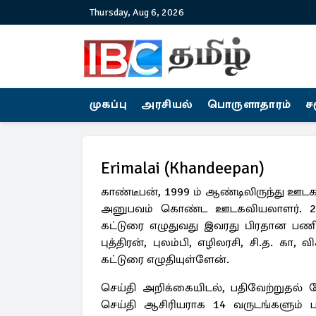
Thursday, Aug 6, 2026
முகப்பு
அரசியல்
பொருளாதாரம்
ச
Erimalai (Khandeepan)
காண்டீபன், 1999 ம் ஆண்டிலிருந்து ஊடக
அனுபவம் கொண்ட ஊடகவியலாளர். 27
கட்டுரை எழுதுவது இவரது பிரதான பணி
புத்திரன், புலம்பி, எழிலரசி, சி.த. க
கட்டுரை எழுதியுள்ளேன்.
செய்தி அறிக்கையிடல், பதிவேற்றுதல
செய்தி ஆசிரியராக 14 வருடங்களும்