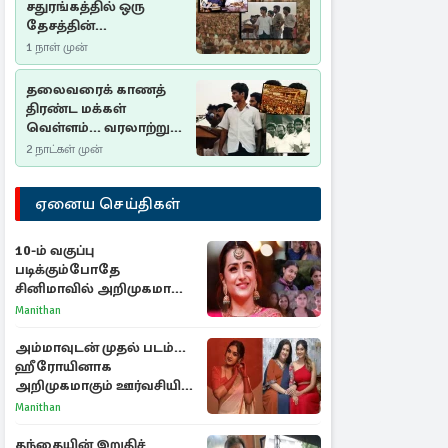
சதுரங்கத்தில் ஒரு
தேசத்தின்
தீர்க்கதரிசனம் :
1 நாள் முன்
சுதுமலை பிரகடனம்
ஒரு வரலாற்றுப் பாடம்
தலைவரைக் காணத்
திரண்ட மக்கள்
வெள்ளம்... வரலாற்றுச்
சிறப்புமிக்க சுதுமலைப்
2 நாட்கள் முன்
பிரகடனம்…
ஏனைய செய்திகள்
10-ம் வகுப்பு
படிக்கும்போதே
சினிமாவில் அறிமுகமான
த்ரிஷா! உண்மையை
Manithan
பகிர்ந்த இயக்குநர் பிரவீன்
காந்தி
அம்மாவுடன் முதல் படம்...
ஹீரோயினாக
அறிமுகமாகும் ஊர்வசியின்
மகள் தேஜலட்சுமி!
Manithan
தந்தையின் இறுதிச்