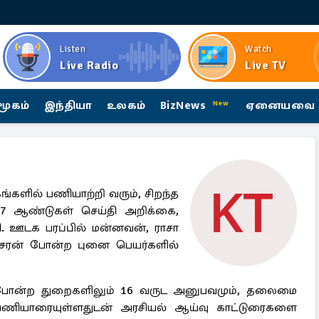
Listen
Watch
Live Radio
Live TV
மூகம்
இந்தியா
உலகம்
BizNews
ஏனையவை
New
ங்களில் பணியாற்றி வரும், சிறந்த
 ஆண்டுகள் செய்தி அறிக்கை,
. ஊடக பரப்பில் மன்னவன், ராசா
ா, விசரன் போன்ற புனை பெயர்களில்
் போன்ற துறைகளிலும் 16 வருட அனுபவமும், தலைமை
 பணியாரையுள்ளதுடன் அரசியல் ஆய்வு காட்டுரைகளை