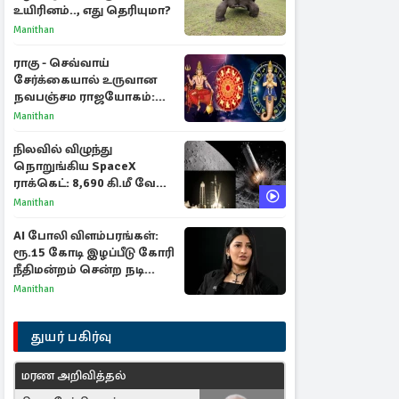
உயிரினம்.., எது தெரியுமா?
Manithan
ராகு - செவ்வாய்
சேர்க்கையால் உருவான
நவபஞ்சம ராஜயோகம்:
அதிர்ஷ்டம் பெறும் 3
Manithan
ராசிகள்!
நிலவில் விழுந்து
நொறுங்கிய SpaceX
ராக்கெட்: 8,690 கி.மீ வேக
மோதலால் உருவான புதிய
Manithan
பள்ளம்!
AI போலி விளம்பரங்கள்:
ரூ.15 கோடி இழப்பீடு கோரி
நீதிமன்றம் சென்ற நடிகை
ஸ்ருதி ஹாசன்!
Manithan
துயர் பகிர்வு
மரண அறிவித்தல்