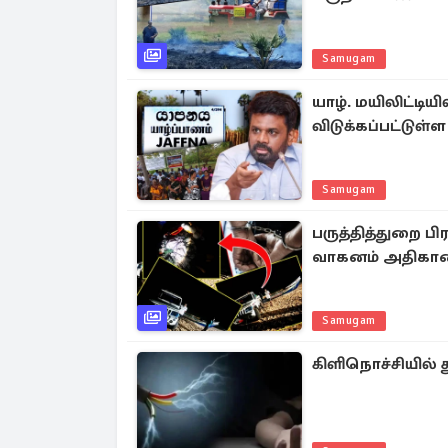
Samugam
யாழ். மயிலிட்டிய
விடுக்கப்பட்டுள்
Samugam
பருத்தித்துறை ப
வாகனம் அதிகால
Samugam
கிளிநொச்சியில் 