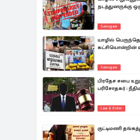
நடத்துனருக்கு ஒ
Samugam
யாழில் பெருந்த
கட்சியொன்றின் உ
Samugam
பிரதேச சபை உறு
பரிசோதகர் : நீதி
Law & Order
குட்டிமணி தங்கத