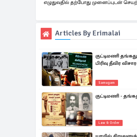
எழுதுவதில் தற்போது முனைப்புடன் செயற்ப
Articles By Erimalai
குட்டிமணி தங்கத
பிரிவு தீவிர வி
Samugam
குட்டிமணி - தங்
Law & Order
யாழில் சிறுவனுக