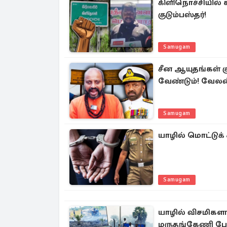
கிளிநொச்சியில்
குடும்பஸ்தர்!
Samugam
சீன ஆயுதங்கள் க
வேண்டும்! வேலன்
Samugam
யாழில் மொட்டுக்
Samugam
யாழில் விசமிகளால
மருதங்கேணி போக