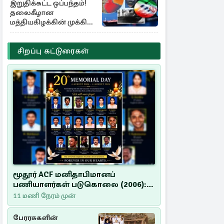
இறுதிக்கட்ட ஒப்பந்தம்!
தலைகீழான
மத்தியகிழக்கின் முக்கிய
பங்கு குறியீடுகள்
சிறப்பு கட்டுரைகள்
மூதூர் ACF மனிதாபிமானப்
பணியாளர்கள் படுகொலை (2006):
20 ஆண்டுகளாகியும் நீதி
11 மணி நேரம் முன்
மறுக்கப்பட்ட மனிதாபிமானப்
பேரவலம்
பேரரசுகளின்