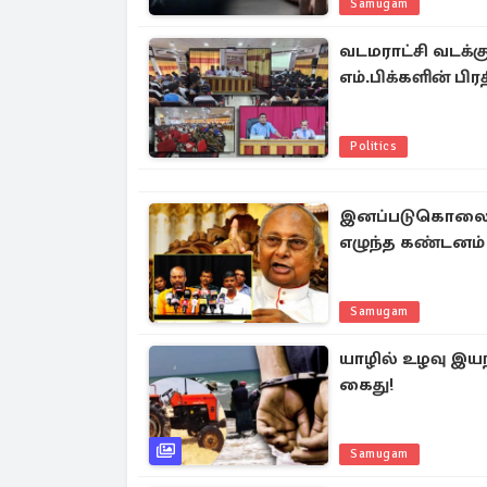
Samugam
வடமராட்சி வடக்கு
எம்.பிக்களின் பிர
Politics
இனப்படுகொலையை 
எழுந்த கண்டனம்
Samugam
யாழில் உழவு இய
கைது!
Samugam