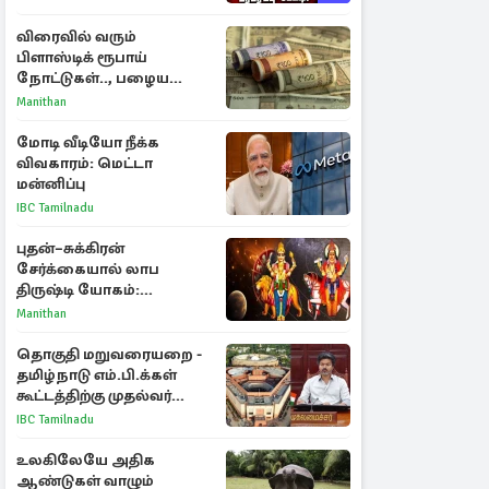
விரைவில் வரும்
பிளாஸ்டிக் ரூபாய்
நோட்டுகள்.., பழைய
காகித நோட்டுகள்
Manithan
செல்லுமா?
மோடி வீடியோ நீக்க
விவகாரம்: மெட்டா
மன்னிப்பு
IBC Tamilnadu
புதன்–சுக்கிரன்
சேர்க்கையால் லாப
திருஷ்டி யோகம்:
அதிர்ஷ்டம் பெறும் டாப் 3
Manithan
ராசிகள்!
தொகுதி மறுவரையறை -
தமிழ்நாடு எம்.பி.க்கள்
கூட்டத்திற்கு முதல்வர்
விஜய் அழைப்பு
IBC Tamilnadu
உலகிலேயே அதிக
ஆண்டுகள் வாழும்