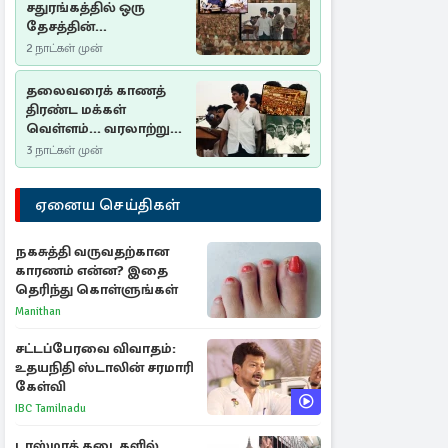
சதுரங்கத்தில் ஒரு
தேசத்தின்
தீர்க்கதரிசனம் :
2 நாட்கள் முன்
சுதுமலை பிரகடனம்
ஒரு வரலாற்றுப் பாடம்
தலைவரைக் காணத்
திரண்ட மக்கள்
வெள்ளம்... வரலாற்றுச்
சிறப்புமிக்க சுதுமலைப்
3 நாட்கள் முன்
பிரகடனம்…
ஏனைய செய்திகள்
நகசுத்தி வருவதற்கான
காரணம் என்ன? இதை
தெரிந்து கொள்ளுங்கள்
Manithan
சட்டப்பேரவை விவாதம்:
உதயநிதி ஸ்டாலின் சரமாரி
கேள்வி
IBC Tamilnadu
டாஸ்மாக் கடைகளில்