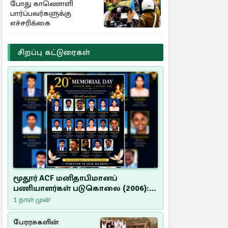
போது காணொளி
பார்ப்பவர்களுக்கு
எச்சரிக்கை
சிறப்பு கட்டுரைகள்
மூதூர் ACF மனிதாபிமானப்
பணியாளர்கள் படுகொலை (2006):
20 ஆண்டுகளாகியும் நீதி
1 நாள் முன்
மறுக்கப்பட்ட மனிதாபிமானப்
பேரவலம்
பேரரசுகளின்