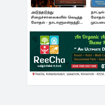
அடுத்தடுத்து
நாட்டில
சிறைச்சாலைகளில் வெடித்த
மோதல்
மோதல் - நாடாளுமன்றத்தில்
முப்பட
சலசலப்பு: அரசுக்கு அழுத்தம்
அறிவித