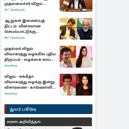
முதலமைச்சர் விஜய்
ஆலோசனை
IBC Tamilnadu
ஆறுகள் இணைப்புத்
திட்டம்: விரைவான
செயல்பாட்டுக்கு
பிரதமருக்கு முதலமைச்சர்
IBC Tamilnadu
கடிதம்
முதல்வர் விஜய்
விவாகரத்து வழக்கில் புதிய
திருப்பம் - வழக்கை வாபஸ்
பெற்ற சங்கீதா!
Manithan
விஜய் - சங்கீதா
விவாகரத்து வழக்கு இன்று
விசாரணை - காணொளி
மூலம் ஆஜராக வாய்ப்பு
Manithan
துயர் பகிர்வு
மரண அறிவித்தல்