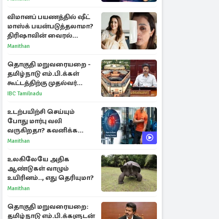
ராசிகள்!
விமானப் பயணத்தில் ஷீட்
மாஸ்க் பயன்படுத்தலாமா?
திரிஷாவின் வைரல்
செல்ஃபிக்கு மருத்துவர்
Manithan
விளக்கம்
தொகுதி மறுவரையறை -
தமிழ்நாடு எம்.பி.க்கள்
கூட்டத்திற்கு முதல்வர்
விஜய் அழைப்பு
IBC Tamilnadu
உடற்பயிற்சி செய்யும்
போது மார்பு வலி
வருகிறதா? கவனிக்க
வேண்டிய எச்சரிக்கை
Manithan
அறிகுறிகள்
உலகிலேயே அதிக
ஆண்டுகள் வாழும்
உயிரினம்.., எது தெரியுமா?
Manithan
தொகுதி மறுவரையறை:
தமிழ்நாடு எம்.பி.க்களுடன்