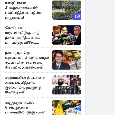
யாழ்ப்பாண
சிறைச்சாலையில்
பலப்படுத்தப்பட்டுள்ள
பாதுகாப்பு!
கோட்டபய
ராஜபக்சவிற்கு யாழ்
நீதிவான் நீதிமன்றம்
பிறப்பித்த விசேட
உத்தரவு!
நாடாளுமன்ற
உறுப்பினரின் புதிய மாதச்
சம்பளம்! சர்ச்சையை
கிளப்பிய அர்ச்சுனாவின்
அறிக்கை
சஹ்ரானின் திட்டத்தை
அம்பலப்படுத்திய
இஸ்லாமிய நபருக்கு
நேர்ந்த கதி
களுத்துறையில்
செங்குத்தான
பாறையிலிருந்து வான்