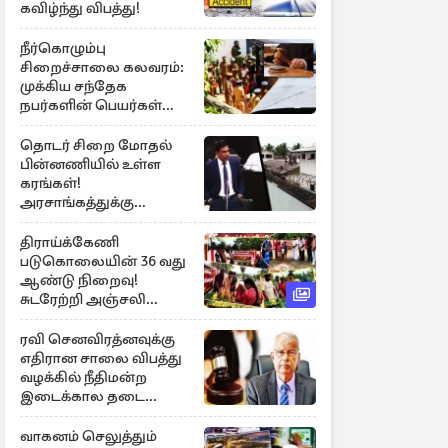
கவிழ்ந்து விபத்து!
நீர்கொழும்பு
சிறைச்சாலை கலவரம்:
முக்கிய சந்தேக
நபர்களின் பெயர்கள்
நீதிமன்றில் சமர்ப்பிப்பு!
தொடர் சிறை மோதல்
பின்னணியில் உள்ள
கரங்கள்!
அரசாங்கத்துக்கு
கிடைத்த புலனாய்வு
தகவல்
திராய்க்கேணி
படுகொலையின் 36 வது
ஆண்டு நிறைவு!
சுடரேற்றி அஞ்சலி
செலுத்திய மக்கள்
ரவி செனவிரத்னவுக்கு
எதிரான சாலை விபத்து
வழக்கில் நீதிமன்ற
இடைக்கால தடை
உத்தரவு!
வாகனம் செலுத்தும்