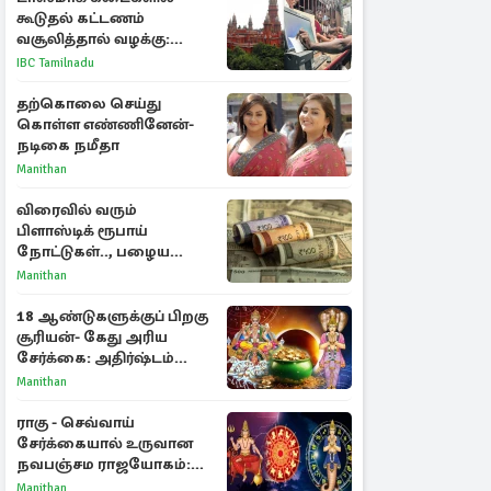
கூடுதல் கட்டணம்
வசூலித்தால் வழக்கு:
சென்னை உயர்நீதிமன்றம்
IBC Tamilnadu
உத்தரவு
தற்கொலை செய்து
கொள்ள எண்ணினேன்-
நடிகை நமீதா
Manithan
விரைவில் வரும்
பிளாஸ்டிக் ரூபாய்
நோட்டுகள்.., பழைய
காகித நோட்டுகள்
Manithan
செல்லுமா?
18 ஆண்டுகளுக்குப் பிறகு
சூரியன்- கேது அரிய
சேர்க்கை: அதிர்ஷ்டம்
பெறும் 3 ராசிகள்!
Manithan
ராகு - செவ்வாய்
சேர்க்கையால் உருவான
நவபஞ்சம ராஜயோகம்:
அதிர்ஷ்டம் பெறும் 3
Manithan