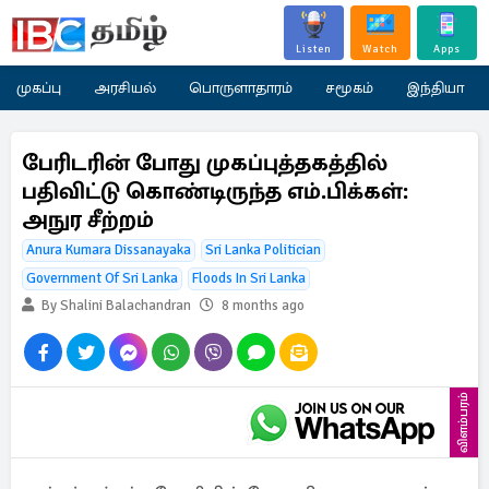
Listen
Watch
Apps
முகப்பு
அரசியல்
பொருளாதாரம்
சமூகம்
இந்தியா
பேரிடரின் போது முகப்புத்தகத்தில்
பதிவிட்டு கொண்டிருந்த எம்.பிக்கள்:
அநுர சீற்றம்
Anura Kumara Dissanayaka
Sri Lanka Politician
Government Of Sri Lanka
Floods In Sri Lanka
By Shalini Balachandran
8 months ago
விளம்பரம்