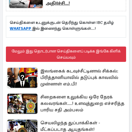
அதிர்ச்சி...!
செய்திகளை உடனுக்குடன் தெரிந்து கொள்ள IBC தமிழ்
WHATSAPP
இல் இணைந்து கொள்ளுங்கள்...!
மேலும் இது தொடர்பான செய்திகளைப் படிக்க இங்கே கிளிக்
செய்யவும்
இலங்கைக் கடவுச்சீட்டினால் சிக்கல்:
பிரித்தானியாவில் தடுப்புக் காவலில்
முன்னாள் எம்.பி!
சிறைகளை உலுக்கிய ஒரே நேரக்
கலவரங்கள்....! உளவுத்துறை எச்சரித்த
பாரிய சதி அம்பலம்
செயலிழந்த துப்பாக்கிகள் -
மீட்கப்படாத ஆயுதங்கள்!