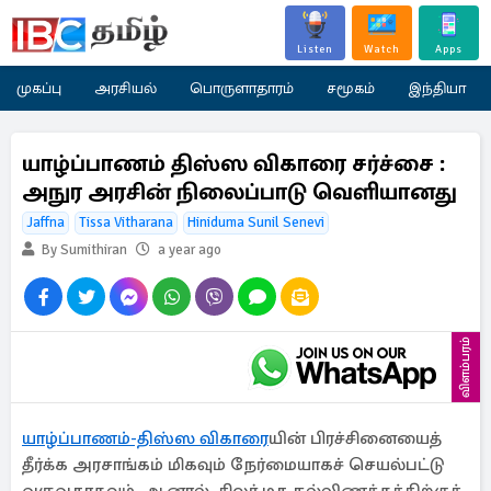
Listen
Watch
Apps
முகப்பு
அரசியல்
பொருளாதாரம்
சமூகம்
இந்தியா
யாழ்ப்பாணம் திஸ்ஸ விகாரை சர்ச்சை :
அநுர அரசின் நிலைப்பாடு வெளியானது
Jaffna
Tissa Vitharana
Hiniduma Sunil Senevi
By Sumithiran
a year ago
விளம்பரம்
யாழ்ப்பாணம்-திஸ்ஸ விகாரை
யின் பிரச்சினையைத்
தீர்க்க அரசாங்கம் மிகவும் நேர்மையாகச் செயல்பட்டு