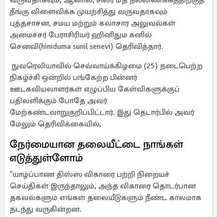
வருவதாகவும், ஆனால், சிலர் மத நல்லிணக்கத்திற்குத்
தீங்கு விளைவிக்க முயற்சித்து வருவதாகவும்
புத்தசாசன, சமய மற்றும் கலாசார அலுவல்கள்
அமைச்சர் பேராசிரியர் ஹினிதும சுனில்
செனவி(hiniduma sunil senevi) தெரிவித்தார்.
நுவரெலியாவில் செவ்வாய்க்கிழமை (25) நடைபெற்ற
நிகழ்ச்சி ஒன்றில் பங்கேற்ற பின்னர்
ஊடகவியலாளர்கள் எழுப்பிய கேள்விகளுக்குப்
பதிலளிக்கும் போதே அவர்
மேற்கண்டவாறுகுறிப்பிட்டார். இது தெடார்பில் அவர்
மேலும் தெரிவிக்கையில்,
நேர்மையான தலையீட்டை நாங்கள்
எடுத்துள்ளோம்
"யாழ்ப்பாண திஸ்ஸ விகாரை பற்றி நிறையச்
செய்திகள் இருந்தாலும், அந்த விகாரை தொடர்பான
தகவல்களும் எங்கள் தலையீடுகளும் நீண்ட காலமாக
நடந்து வருகின்றன.