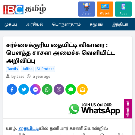
Listen
Watch
Apps
முகப்பு
அரசியல்
பொருளாதாரம்
சமூகம்
இந்தியா
சர்ச்சைக்குரிய தையிட்டி விகாரை :
பௌத்த சாசன அமைச்சு வெளியிட்ட
அறிவிப்பு
Tamils
Jaffna
SL Protest
By Jaso
a year ago
விளம்பரம்
யாழ்.
தையிட்டி
யில் தனியார் காணியொன்றில்