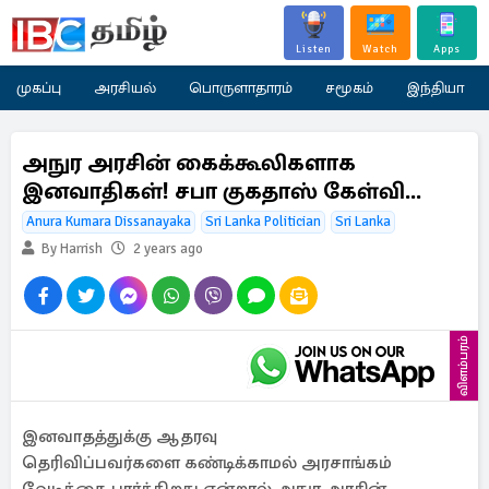
Listen
Watch
Apps
முகப்பு
அரசியல்
பொருளாதாரம்
சமூகம்
இந்தியா
அநுர அரசின் கைக்கூலிகளாக
இனவாதிகள்! சபா குகதாஸ் கேள்வி...
Anura Kumara Dissanayaka
Sri Lanka Politician
Sri Lanka
By Harrish
2 years ago
விளம்பரம்
இனவாதத்துக்கு ஆதரவு
தெரிவிப்பவர்களை கண்டிக்காமல் அரசாங்கம்