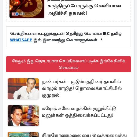
காத்திருப்போருக்கு வெளியான
அதிர்ச்சி தகவல்!
செய்திகளை உடனுக்குடன் தெரிந்து கொள்ள IBC தமிழ்
WHATSAPP
இல் இணைந்து கொள்ளுங்கள்...!
மேலும் இது தொடர்பான செய்திகளைப் படிக்க இங்கே கிளிக்
செய்யவும்
நண்பர்கள் - குடும்பத்தினர் தயவில்
வாழும் ராஜித! தொலைக்காட்சியில்
குமுறல்
சுரேஷ் சலே வழக்கில் குறுக்கீட்டு
மனுக்கள் ஒத்திவைக்கப்பட்டது!
திருகோணமலையை இலக்குவைத்து