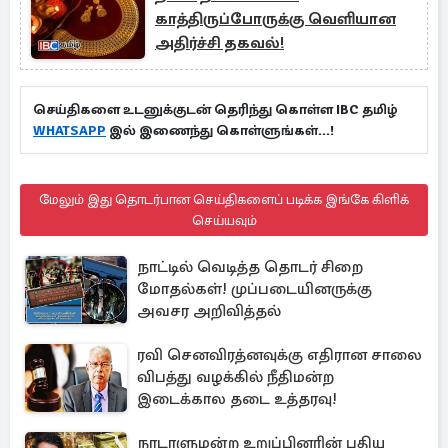
காத்திருப்போருக்கு வெளியான
அதிர்ச்சி தகவல்!
செய்திகளை உடனுக்குடன் தெரிந்து கொள்ள IBC தமிழ்
WHATSAPP
இல் இணைந்து கொள்ளுங்கள்...!
மேலும் இது தொடர்பான செய்திகளைப் படிக்க இங்கே கிளிக்
செய்யவும்
நாட்டில் வெடித்த தொடர் சிறை
மோதல்கள்! முப்படையினருக்கு
அவசர அறிவித்தல்
ரவி செனவிரத்னவுக்கு எதிரான சாலை
விபத்து வழக்கில் நீதிமன்ற
இடைக்கால தடை உத்தரவு!
நாடாளுமன்ற உறுப்பினரின் புதிய