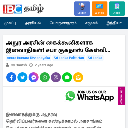
Listen
Watch
Apps
முகப்பு
அரசியல்
பொருளாதாரம்
சமூகம்
இந்தியா
அநுர அரசின் கைக்கூலிகளாக
இனவாதிகள்! சபா குகதாஸ் கேள்வி...
Anura Kumara Dissanayaka
Sri Lanka Politician
Sri Lanka
By Harrish
2 years ago
விளம்பரம்
இனவாதத்துக்கு ஆதரவு
தெரிவிப்பவர்களை கண்டிக்காமல் அரசாங்கம்