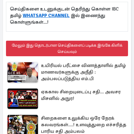
செய்திகளை உடனுக்குடன் தெரிந்து கொள்ள IBC
தமிழ்
WHATSAPP CHANNEL
இல் இணைந்து
கொள்ளுங்கள்...!
மேலும் இது தொடர்பான செய்திகளைப் படிக்க இங்கே கிளிக்
செய்யவும்
உயிரியல் பரீட்சை வினாத்தாளில் தமிழ்
மாணவர்களுக்கு அநீதி :
அம்பலப்படுத்திய எம்.பி
ஏககால சிறையுடைப்பு சதி... அவசர
மிசனில் அநுர!
சிறைகளை உலுக்கிய ஒரே நேரக்
கலவரங்கள்....! உளவுத்துறை எச்சரித்த
பாரிய சதி அம்பலம்