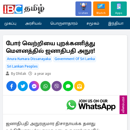
Listen
Watch
Apps
முகப்பு
அரசியல்
பொருளாதாரம்
சமூகம்
இந்தியா
போர் வெற்றியை புறக்கணித்து
மௌனத்தில் ஜனாதிபதி அநுர!
Anura Kumara Dissanayaka
Government Of Sri Lanka
Sri Lankan Peoples
By Dhilak
a year ago
விளம்பரம்
ஜனாதிபதி அநுரகுமார திசாநாயக்க தனது