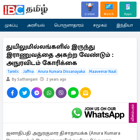
Listen
Watch
Apps
முகப்பு
அரசியல்
பொருளாதாரம்
சமூகம்
இந்தியா
துயிலுமில்லங்களில் இருந்து
இராணுவத்தை அகற்ற வேண்டும் :
அநுரவிடம் கோரிக்கை
Tamils
Jaffna
Anura Kumara Dissanayaka
Maaveerar Naal
By Sathangani
2 years ago
விளம்பரம்
ஜனாதிபதி அநுரகுமார திசாநாயக்க (Anura Kumara