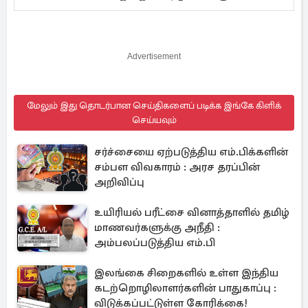
Advertisement
மேலும் இது தொடர்பான செய்திகளைப் படிக்க இங்கே கிளிக்
செய்யவும்
சர்ச்சையை ஏற்படுத்திய எம்.பிக்களின்
சம்பள விவகாரம் : அரச தரப்பின்
அறிவிப்பு
உயிரியல் பரீட்சை வினாத்தாளில் தமிழ்
மாணவர்களுக்கு அநீதி :
அம்பலப்படுத்திய எம்.பி
இலங்கை சிறைகளில் உள்ள இந்திய
கடற்றொழிலாளர்களின் பாதுகாப்பு :
விடுக்கப்பட்டுள்ள கோரிக்கை!