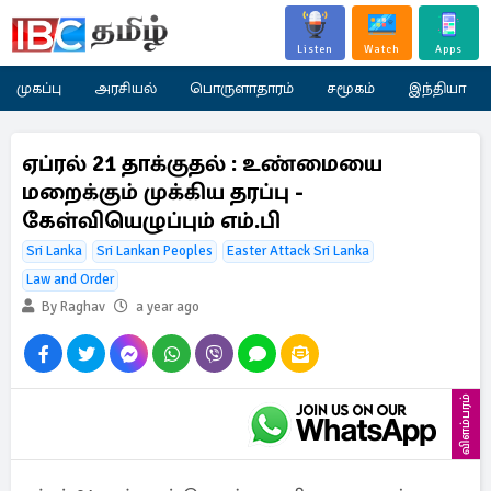
Listen
Watch
Apps
முகப்பு
அரசியல்
பொருளாதாரம்
சமூகம்
இந்தியா
ஏப்ரல் 21 தாக்குதல் : உண்மையை
மறைக்கும் முக்கிய தரப்பு -
கேள்வியெழுப்பும் எம்.பி
Sri Lanka
Sri Lankan Peoples
Easter Attack Sri Lanka
Law and Order
By Raghav
a year ago
விளம்பரம்