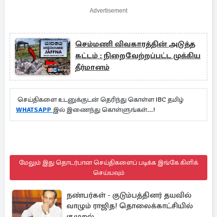
Advertisement
செம்மணி விவகாரத்தின் அடுத்த
கட்டம் : நிறைவேற்றப்பட்ட முக்கிய
தீர்மானம்
செய்திகளை உடனுக்குடன் தெரிந்து கொள்ள IBC தமிழ்
WHATSAPP
இல் இணைந்து கொள்ளுங்கள்...!
மேலும் இது தொடர்பான செய்திகளைப் படிக்க இங்கே கிளிக்
செய்யவும்
நண்பர்கள் - குடும்பத்தினர் தயவில்
வாழும் ராஜித! தொலைக்காட்சியில்
குமுறல்