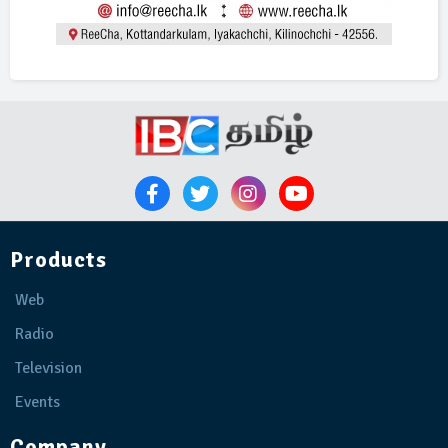
Products
Web
Radio
Television
Events
Company