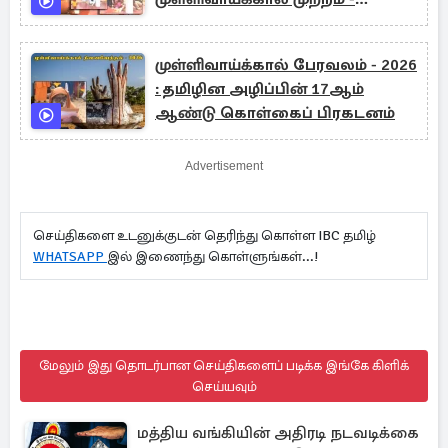
நேரலை
முள்ளிவாய்க்கால் பேரவலம் - 2026
: தமிழின அழிப்பின் 17ஆம்
ஆண்டு கொள்கைப் பிரகடனம்
Advertisement
செய்திகளை உடனுக்குடன் தெரிந்து கொள்ள IBC தமிழ்
WHATSAPP
இல் இணைந்து கொள்ளுங்கள்...!
மேலும் இது தொடர்பான செய்திகளைப் படிக்க இங்கே கிளிக்
செய்யவும்
மத்திய வங்கியின் அதிரடி நடவடிக்கை