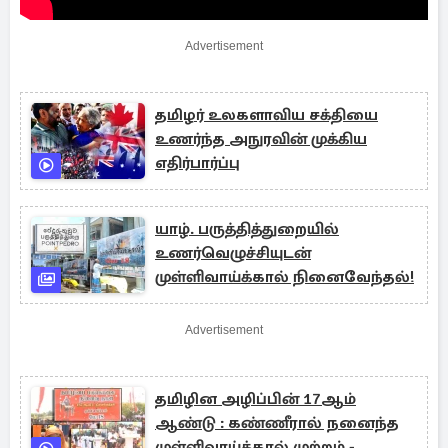
Advertisement
தமிழர் உலகளாவிய சக்தியை
உணர்ந்த அநுரவின் முக்கிய
எதிர்பார்ப்பு
யாழ். பருத்தித்துறையில்
உணர்வெழுச்சியுடன்
முள்ளிவாய்க்கால் நினைவேந்தல்!
Advertisement
தமிழின அழிப்பின் 17ஆம்
ஆண்டு : கண்ணீரால் நனைந்த
முள்ளிவாய்க்கால் முற்றம் -