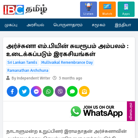
Listen
Watch
Apps
முகப்பு
அரசியல்
பொருளாதாரம்
சமூகம்
இந்தியா
அர்ச்சுனா எம்.பியின் சுயரூபம் அம்பலம் :
உடைக்கப்படும் இரகசியங்கள்
Sri Lankan Tamils
Mullivaikal Remembrance Day
Ramanathan Archchuna
By Independent Writer
3 months ago
விளம்பரம்
நாடாளுமன்ற உறுப்பினர் இராமநாதன் அர்ச்சுனாவின்