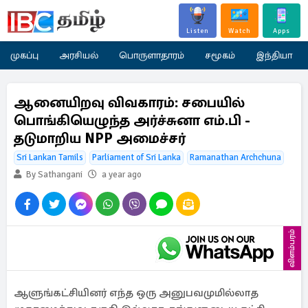
Listen
Watch
Apps
முகப்பு
அரசியல்
பொருளாதாரம்
சமூகம்
இந்தியா
ஆனையிறவு விவகாரம்: சபையில்
பொங்கியெழுந்த அர்ச்சுனா எம்.பி -
தடுமாறிய NPP அமைச்சர்
Sri Lankan Tamils
Parliament of Sri Lanka
Ramanathan Archchuna
By Sathangani
a year ago
விளம்பரம்
ஆளுங்கட்சியினர் எந்த ஒரு அனுபவமுமில்லாத