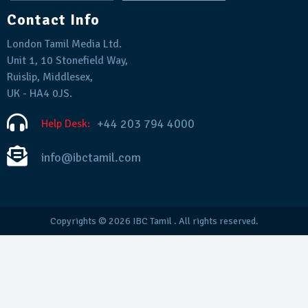
Contact Info
London Tamil Media Ltd.
Unit 1, 10 Stonefield Way,
Ruislip, Middlesex,
UK - HA4 0JS.
+44 203 794 4000
Help Desk:
info@ibctamil.com
Copyrights © 2026
IBC Tamil
. All rights reserved.