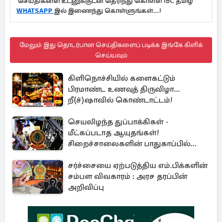
செய்திகளை உடனுக்குடன் தெரிந்து கொள்ள IBC தமிழ்
WHATSAPP
இல் இணைந்து கொள்ளுங்கள்...!
மேலும் இது தொடர்பான செய்திகளைப் படிக்க இங்கே கிளிக்
செய்யவும்
கிளிநொச்சியில் களைகட்டும்
பிரமாண்ட உணவுத் திருவிழா...
றீ(ச்)ஷாவில் கொண்டாட்டம்!
செயலிழந்த துப்பாக்கிகள் -
மீட்கப்படாத ஆயுதங்கள்!
சிறைச்சாலைகளின் பாதுகாப்பில்
பாரிய அச்சுறுத்தல்
சர்ச்சையை ஏற்படுத்திய எம்.பிக்களின்
சம்பள விவகாரம் : அரச தரப்பின்
அறிவிப்பு