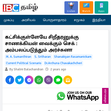
Listen
Watch
Apps
முகப்பு
அரசியல்
பொருளாதாரம்
சமூகம்
இந்தியா
கட்சிக்குள்ளேயே சிறீதரனுக்கு
சாணக்கியன் வைக்கும் செக் :
அம்பலப்படுத்தும் அர்ச்சுனா
M. A. Sumanthiran
S. Sritharan
Shanakiyan Rasamanickam
Current Political Scenario
Dr.Archuna Chavakachcheri
By Shalini Balachandran
2 years ago
விளம்பரம்