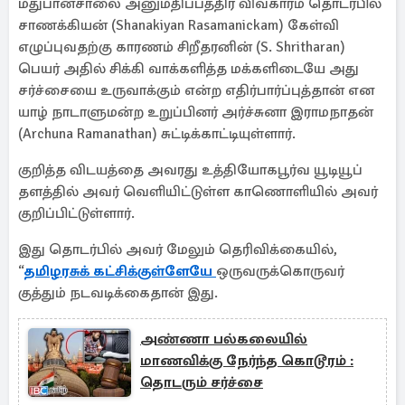
மதுபானசாலை அனுமதிப்பத்திர விவகாரம் தொடர்பில்
சாணக்கியன் (Shanakiyan Rasamanickam) கேள்வி
எழுப்புவதற்கு காரணம் சிறீதரனின் (S. Shritharan)
பெயர் அதில் சிக்கி வாக்களித்த மக்களிடையே அது
சர்ச்சையை உருவாக்கும் என்ற எதிர்பார்ப்புத்தான் என
யாழ் நாடாளுமன்ற உறுப்பினர் அர்ச்சுனா இராமநாதன்
(Archuna Ramanathan) சுட்டிக்காட்டியுள்ளார்.
குறித்த விடயத்தை அவரது உத்தியோகபூர்வ யூடியூப்
தளத்தில் அவர் வெளியிட்டுள்ள காணொளியில் அவர்
குறிப்பிட்டுள்ளார்.
இது தொடர்பில் அவர் மேலும் தெரிவிக்கையில்,
“
தமிழரசுக் கட்சிக்குள்ளேயே
ஒருவருக்கொருவர்
குத்தும் நடவடிக்கைதான் இது.
அண்ணா பல்கலையில்
மாணவிக்கு நேர்ந்த கொடூரம் :
தொடரும் சர்ச்சை