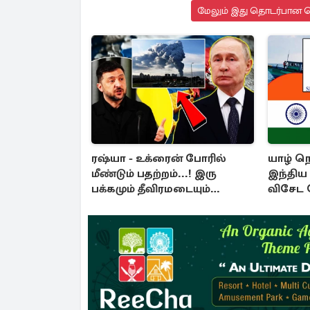
மேலும் இது தொடர்பான செ
ரஷ்யா - உக்ரைன் போரில்
யாழ் நெ
மீண்டும் பதற்றம்...! இரு
இந்திய ம
பக்கமும் தீவிரமடையும்
விசேட 
தாக்குதல்கள்
கடற்ப