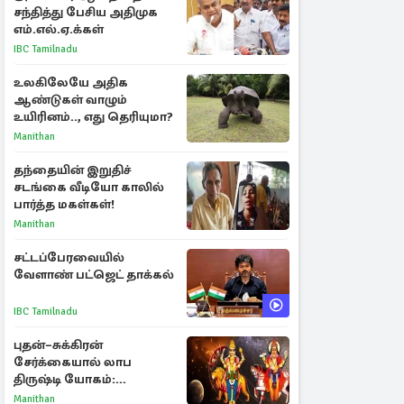
சந்தித்து பேசிய அதிமுக
எம்.எல்.ஏ.க்கள்
IBC Tamilnadu
உலகிலேயே அதிக
ஆண்டுகள் வாழும்
உயிரினம்.., எது தெரியுமா?
Manithan
தந்தையின் இறுதிச்
சடங்கை வீடியோ காலில்
பார்த்த மகள்கள்!
Manithan
சட்டப்பேரவையில்
வேளாண் பட்ஜெட் தாக்கல்
IBC Tamilnadu
புதன்–சுக்கிரன்
சேர்க்கையால் லாப
திருஷ்டி யோகம்:
அதிர்ஷ்டம் பெறும் டாப் 3
Manithan