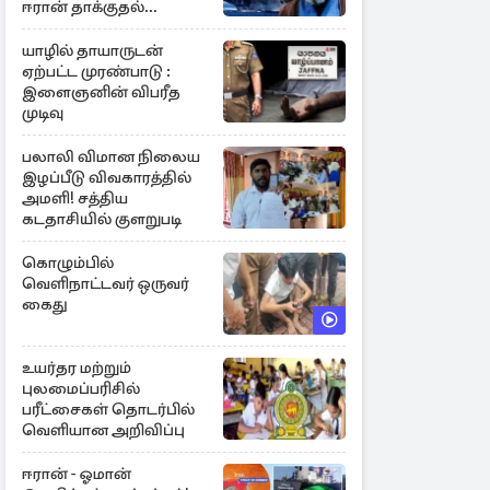
ஈரான் தாக்குதல்
எச்சரிக்கை
யாழில் தாயாருடன்
ஏற்பட்ட முரண்பாடு :
இளைஞனின் விபரீத
முடிவு
பலாலி விமான நிலைய
இழப்பீடு விவகாரத்தில்
அமளி! சத்திய
கடதாசியில் குளறுபடி
கொழும்பில்
வெளிநாட்டவர் ஒருவர்
கைது
உயர்தர மற்றும்
புலமைப்பரிசில்
பரீட்சைகள் தொடர்பில்
வெளியான அறிவிப்பு
ஈரான் - ஓமான்