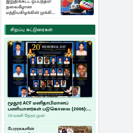
இறுதிக்கட்ட ஒப்பந்தம்!
தலைகீழான
மத்தியகிழக்கின் முக்கிய
பங்கு குறியீடுகள்
சிறப்பு கட்டுரைகள்
மூதூர் ACF மனிதாபிமானப்
பணியாளர்கள் படுகொலை (2006):
20 ஆண்டுகளாகியும் நீதி
18 மணி நேரம் முன்
மறுக்கப்பட்ட மனிதாபிமானப்
பேரவலம்
பேரரசுகளின்