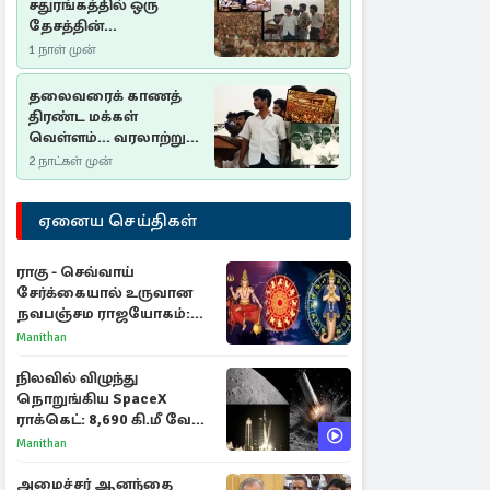
சதுரங்கத்தில் ஒரு
தேசத்தின்
தீர்க்கதரிசனம் :
1 நாள் முன்
சுதுமலை பிரகடனம்
ஒரு வரலாற்றுப் பாடம்
தலைவரைக் காணத்
திரண்ட மக்கள்
வெள்ளம்... வரலாற்றுச்
சிறப்புமிக்க சுதுமலைப்
2 நாட்கள் முன்
பிரகடனம்…
ஏனைய செய்திகள்
ராகு - செவ்வாய்
சேர்க்கையால் உருவான
நவபஞ்சம ராஜயோகம்:
அதிர்ஷ்டம் பெறும் 3
Manithan
ராசிகள்!
நிலவில் விழுந்து
நொறுங்கிய SpaceX
ராக்கெட்: 8,690 கி.மீ வேக
மோதலால் உருவான புதிய
Manithan
பள்ளம்!
அமைச்சர் ஆனந்தை