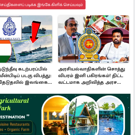
ய்திகளைப் படிக்க இங்கே கிளிக் செய்யவும்
டுந்தீவு கடற்பரப்பில்
அரசியல்வாதிகளின் சொத்து
ீன்பிடிப் படகு விபத்து:
விபரம் இனி பகிரங்கம்! திட்ட
தேடுதலில் இலங்கை
வட்டமாக அறிவித்த அரச
டை
தரப்பு