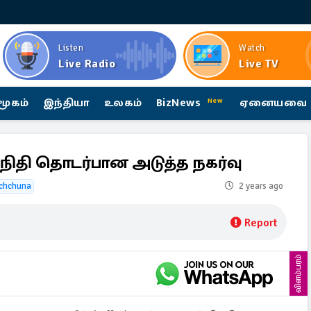
Listen
Watch
Live Radio
Live TV
மூகம்
இந்தியா
உலகம்
BizNews
ஏனையவை
New
ச நிதி தொடர்பான அடுத்த நகர்வு
chchuna
2 years ago
Report
விளம்பரம்