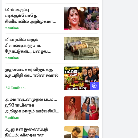
ராசிகள்!
10-ம் வகுப்பு
படிக்கும்போதே
சினிமாவில் அறிமுகமான
த்ரிஷா! உண்மையை
Manithan
பகிர்ந்த இயக்குநர் பிரவீன்
காந்தி
விரைவில் வரும்
பிளாஸ்டிக் ரூபாய்
நோட்டுகள்.., பழைய
காகித நோட்டுகள்
Manithan
செல்லுமா?
முதலமைச்சர் விஜய்க்கு
உதயநிதி ஸ்டாலின் சவால்
IBC Tamilnadu
அம்மாவுடன் முதல் படம்...
ஹீரோயினாக
அறிமுகமாகும் ஊர்வசியின்
மகள் தேஜலட்சுமி!
Manithan
ஆறுகள் இணைப்புத்
திட்டம்: விரைவான