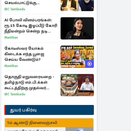
செயல்பாட்டுக்கு
பிரதமருக்கு முதலமைச்சர்
IBC Tamilnadu
கடிதம்
AI போலி விளம்பரங்கள்:
ரூ.15 கோடி இழப்பீடு கோரி
நீதிமன்றம் சென்ற நடிகை
ஸ்ருதி ஹாசன்!
Manithan
கோடீஸ்வர யோகம்
கிடைக்க எந்த பூஜை
செய்ய வேண்டும்?
Manithan
தொகுதி மறுவரையறை -
தமிழ்நாடு எம்.பி.க்கள்
கூட்டத்திற்கு முதல்வர்
விஜய் அழைப்பு
IBC Tamilnadu
துயர் பகிர்வு
5ம் ஆண்டு நினைவஞ்சலி