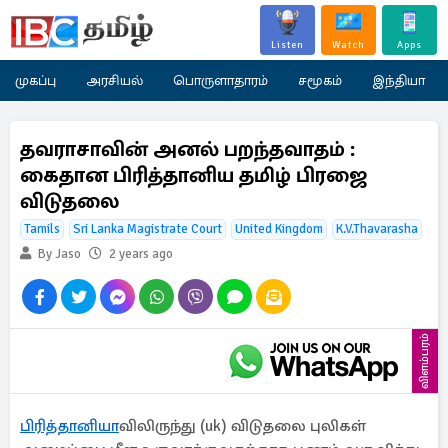
Listen
Watch
Apps
முகப்பு
அரசியல்
பொருளாதாரம்
சமூகம்
இந்தியா
தவராசாவின் அனல் பறந்தவாதம் :
கைதான பிரித்தானிய தமிழ் பிரஜை
விடுதலை
Tamils
Sri Lanka Magistrate Court
United Kingdom
K.V.Thavarasha
By Jaso
2 years ago
விளம்பரம்
பிரித்தானியா
விலிருந்து (uk) விடுதலை புலிகள்